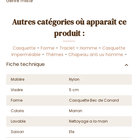
Genre mixte
Autres catégories où apparaît ce
produit :
Casquette
-
Forme
-
Traclet
-
Homme
-
Casquette
Imperméable
-
Thèmes
-
Chapeau anti uv homme
-
Fiche technique
Matière
Nylon
Visière
5 cm
Forme
Casquette Bec de Canard
Coloris
Marron
Lavable
Nettoyage a la main
Saison
Ete