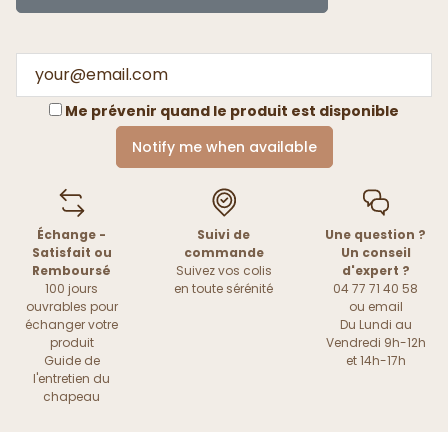
Me prévenir quand le produit est disponible
Notify me when available
Échange -
Suivi de
Une question ?
Satisfait ou
commande
Un conseil
Remboursé
Suivez vos colis
d'expert ?
100 jours
en toute sérénité
04 77 71 40 58
ouvrables pour
ou
email
échanger votre
Du Lundi au
produit
Vendredi 9h-12h
Guide de
et 14h-17h
l'entretien du
chapeau