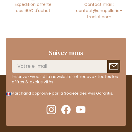
Expédition offerte
Contact mail :
dès 90€ d'achat
contact@chapellerie-
traclet.com
Suivez nous
Inscrivez-vous à la newsletter et recevez toutes les
offres & exclusivités
Marchand approuvé par la Société des Avis Garantis,
cliquez ici pour vérifier
.