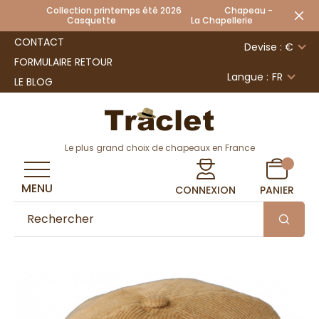
Collection printemps été 2026 Chapeau -
Casquette La Chapellerie
CONTACT
Devise : €
FORMULAIRE RETOUR
Langue :
FR
LE BLOG
Le plus grand choix de chapeaux en France
MENU
CONNEXION
PANIER