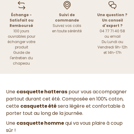
Échange -
Suivi de
Une question ?
Satisfait ou
commande
Un conseil
Remboursé
Suivez vos colis
d'expert ?
100 jours
en toute sérénité
04 77 71 40 58
ouvrables pour
ou
email
échanger votre
Du Lundi au
produit
Vendredi 9h-12h
Guide de
et 14h-17h
l'entretien du
chapeau
Une
casquette hatteras
pour vous accompagner
partout durant cet été. Composée en 100% coton,
cette
casquette été
sera légère et confortable à
porter tout au long de la journée.
Une
casquette homme
qui va vous plaire à coup
sûr !