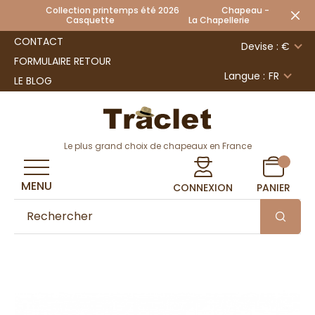
Collection printemps été 2026 Chapeau -
Casquette La Chapellerie
CONTACT
Devise : €
FORMULAIRE RETOUR
Langue :
FR
LE BLOG
Le plus grand choix de chapeaux en France
MENU
CONNEXION
PANIER