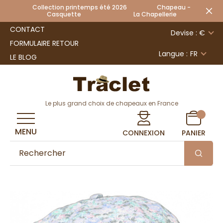
Collection printemps été 2026 Chapeau -
Casquette La Chapellerie
CONTACT
Devise : €
FORMULAIRE RETOUR
Langue :
FR
LE BLOG
Le plus grand choix de chapeaux en France
MENU
CONNEXION
PANIER