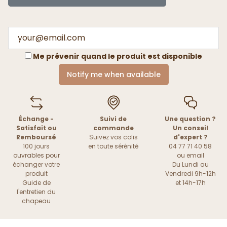
Me prévenir quand le produit est disponible
Notify me when available
Échange -
Suivi de
Une question ?
Satisfait ou
commande
Un conseil
Remboursé
Suivez vos colis
d'expert ?
100 jours
en toute sérénité
04 77 71 40 58
ouvrables pour
ou
email
échanger votre
Du Lundi au
produit
Vendredi 9h-12h
Guide de
et 14h-17h
l'entretien du
chapeau