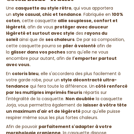
Une
casquette au style rétro
,
qui vous apportera
un
style casual, chic et tendance
. Fabriquée en
100%
coton
, cette casquette
allie souplesse, confort et
légèreté
, afin de vous
protéger avec douceur
légèreté et surtout avec style
des
rayons du
soleil
ainsi que de
ses chaleurs
. De par sa composition,
cette casquette pourra se
plier à volonté
afin de
la
glisser dans vos poches
sans qu'elle ne vous
encombre pour autant, afin de
l'emporter partout
avec vous.
En
coloris bleu
, elle s'accordera des plus facilement à
votre garde robe, pour un
style décontracté ultra-
tendance
qui fera toute la différence. Un
côté renforcé
par les multiples imprimés fleuris
répartis sur
l'intégralité de la casquette
.
Non doublée
la casquette
Jorja, vous permettra également de
laisser à vôtre tête
un maximum
d'air et de légèreté
pour qu'elle puisse
respirer même sous les plus fortes chaleurs
.
Afin de pouvoir
parfaitement s'adapter à votre
morphologie cranienne
, la casquette dispose