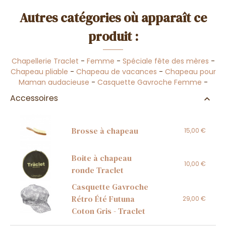
Autres catégories où apparaît ce
produit :
Chapellerie Traclet
-
Femme
-
Spéciale fête des mères
-
Chapeau pliable
-
Chapeau de vacances
-
Chapeau pour
Maman audacieuse
-
Casquette Gavroche Femme
-
Accessoires
Brosse à chapeau
15,00 €
Boite à chapeau
10,00 €
ronde Traclet
Casquette Gavroche
Rétro Été Futuna
29,00 €
Coton Gris - Traclet