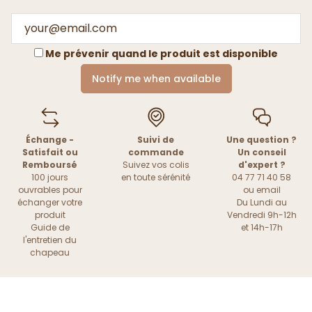
Me prévenir quand le produit est disponible
Notify me when available
Échange -
Suivi de
Une question ?
Satisfait ou
commande
Un conseil
Remboursé
Suivez vos colis
d'expert ?
100 jours
en toute sérénité
04 77 71 40 58
ouvrables pour
ou
email
échanger votre
Du Lundi au
produit
Vendredi 9h-12h
Guide de
et 14h-17h
l'entretien du
chapeau