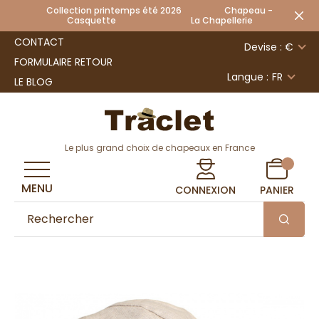
Collection printemps été 2026 Chapeau -
Casquette La Chapellerie
CONTACT
Devise : €
FORMULAIRE RETOUR
Langue :
FR
LE BLOG
Le plus grand choix de chapeaux en France
MENU
CONNEXION
PANIER