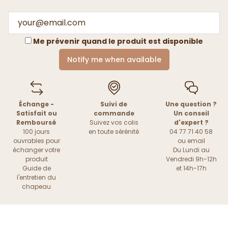
Me prévenir quand le produit est disponible
Notify me when available
Échange -
Suivi de
Une question ?
Satisfait ou
commande
Un conseil
Remboursé
Suivez vos colis
d'expert ?
100 jours
en toute sérénité
04 77 71 40 58
ouvrables pour
ou
email
échanger votre
Du Lundi au
produit
Vendredi 9h-12h
Guide de
et 14h-17h
l'entretien du
chapeau