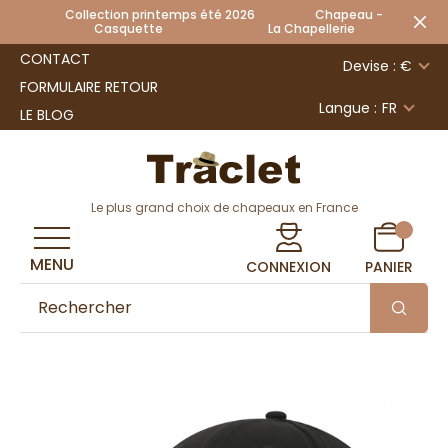
Collection printemps été 2026 Chapeau -
Casquette La Chapellerie
CONTACT
Devise : €
FORMULAIRE RETOUR
Langue :
FR
LE BLOG
Le plus grand choix de chapeaux en France
MENU
CONNEXION
PANIER