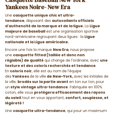
Yankees Noire- New Era
Une
casquette unique chic et ultra-
tendance
, disposant des
autocollants officiels
d'authencité
de la marque et de la ligue.
La
Ligue
majeure de baseball
est une organisation sportive
nord-américaine regroupant deux ligues : la
Ligue
nationale et la Ligue américaine.
Encore une fois la marque
New Era
, nous propose
une
casquette
fitted (taillée et donc non
réglable)
de qualité
qui change de l'ordinaire, avec
une
texture et des coloris
recherchés et tendance
.
En
coloris noir
, elle est au nom
de l'équipe
des
Yankees
de la ville
de New-York,
avec les initiales de
la ville
,
brodés sur la partie avant
en ton sur ton,
pour
un
style vintage ultra-tendance
. Fabriquée en 100%
coton, elle vous
protègera efficacement des rayons
du soleil
tout en vous apportant,
confort, souplesse, et
légèreté !
Une
casquette ultra-tendance
, qui pour un maximum