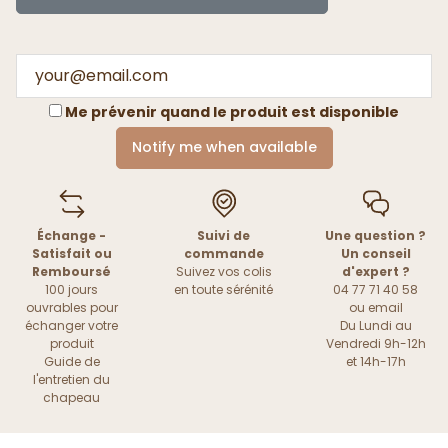
Me prévenir quand le produit est disponible
Notify me when available
Échange -
Suivi de
Une question ?
Satisfait ou
commande
Un conseil
Remboursé
Suivez vos colis
d'expert ?
100 jours
en toute sérénité
04 77 71 40 58
ouvrables pour
ou
email
échanger votre
Du Lundi au
produit
Vendredi 9h-12h
Guide de
et 14h-17h
l'entretien du
chapeau