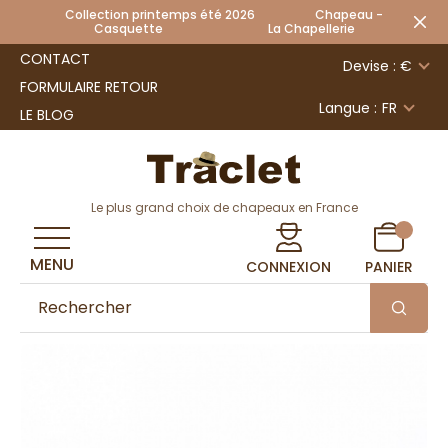
Collection printemps été 2026 Chapeau -
Casquette La Chapellerie
CONTACT
Devise : €
FORMULAIRE RETOUR
Langue :
FR
LE BLOG
Le plus grand choix de chapeaux en France
MENU
CONNEXION
PANIER