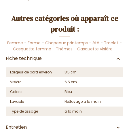
Autres catégories où apparaît ce
produit :
Femme
-
Forme
-
Chapeaux printemps - été
-
Traclet
-
Casquette femme
-
Thèmes
-
Casquette visière
-
Fiche technique
Largeur de bord environ
8,5 cm
Visière
6.5 cm
Coloris
Bleu
Lavable
Nettoyage a la main
Type de tissage
à la main
Entretien