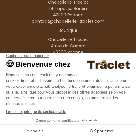
Chapellerie Traclet
14 Impasse Bardin
42300 Roanne
contact@chapellerie-traclet.com
Boutique
Chapellerie Traclet
4 rue de Cadore
42300 Roanne
Produits
Nos marques
Informations
© 1995–2026 Traclet
9.4
/10
36376 avis
Français
(FR)