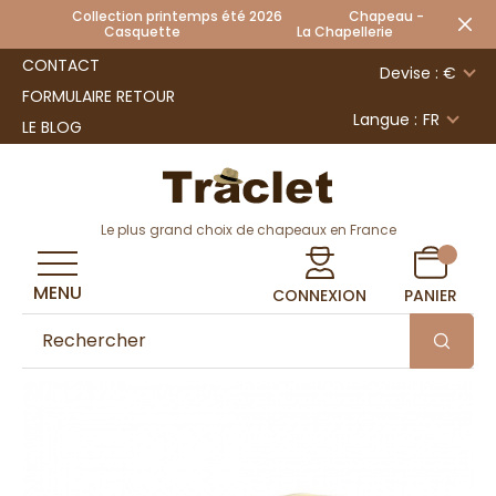
Collection printemps été 2026 Chapeau -
Casquette La Chapellerie
CONTACT
Devise : €
FORMULAIRE RETOUR
Langue :
FR
LE BLOG
Le plus grand choix de chapeaux en France
MENU
CONNEXION
PANIER