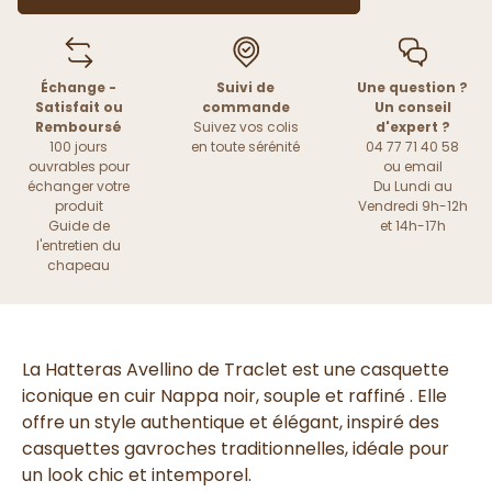
Échange -
Suivi de
Une question ?
Satisfait ou
commande
Un conseil
Remboursé
Suivez vos colis
d'expert ?
100 jours
en toute sérénité
04 77 71 40 58
ouvrables pour
ou
email
échanger votre
Du Lundi au
produit
Vendredi 9h-12h
Guide de
et 14h-17h
l'entretien du
chapeau
La Hatteras Avellino de Traclet est une casquette
iconique en cuir Nappa noir, souple et raffiné . Elle
offre un style authentique et élégant, inspiré des
casquettes gavroches traditionnelles, idéale pour
un look chic et intemporel.