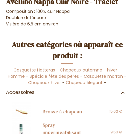
Avellino Nappa Cuir Noire - Traclet
Composition : 100% cuir Nappa
Doublure Intérieure
Visière de 6,5 cm environ
Autres catégories où apparaît ce
produit :
Casquette Hatteras
-
Chapeaux automne - hiver
-
Homme
-
Spéciale fête des pères
-
Casquette marron
-
Chapeaux hiver
-
Chapeau élégant
-
Accessoires
Brosse à chapeau
15,00 €
Spray
impermeabilisant
9,50 €