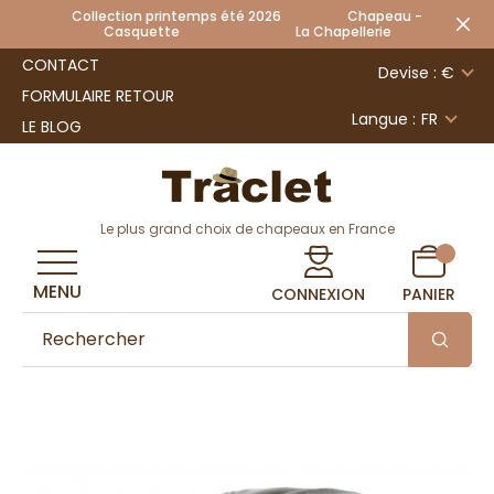
Collection printemps été 2026 Chapeau -
Casquette La Chapellerie
CONTACT
Devise : €
FORMULAIRE RETOUR
Langue :
FR
LE BLOG
Le plus grand choix de chapeaux en France
MENU
CONNEXION
PANIER