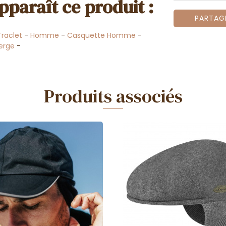
pparaît ce produit :
PARTAG
Traclet
-
Homme
-
Casquette Homme
-
erge
-
Produits associés