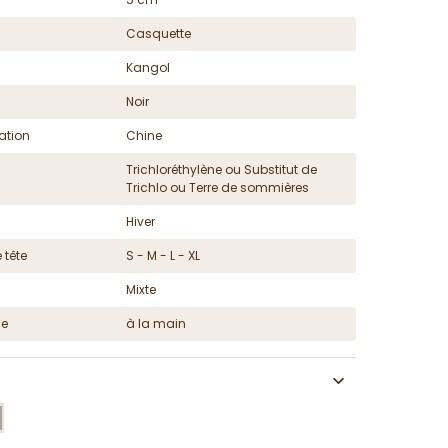
Casquette
Kangol
Noir
ation
Chine
Trichloréthylène ou Substitut de
Trichlo ou Terre de sommières
Hiver
 tête
S - M - L - XL
Mixte
ge
à la main