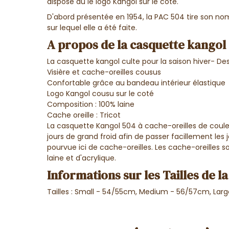
dispose du le logo Kangol sur le coté.
D'abord présentée en 1954, la PAC 504 tire son no
sur lequel elle a été faite.
A propos de la casquette kangol 
La casquette kangol culte pour la saison hiver- Des
Visière et cache-oreilles cousus
Confortable grâce au bandeau intérieur élastique
Logo Kangol cousu sur le coté
Composition : 100% laine
Cache oreille : Tricot
La casquette Kangol 504 à cache-oreilles de couleur 
jours de grand froid afin de passer facillement les 
pourvue ici de cache-oreilles. Les cache-oreilles 
laine et d'acrylique.
Informations sur les Tailles de l
Tailles : Small - 54/55cm, Medium - 56/57cm, Lar