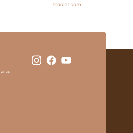
traclet.com
antis,
cliquez ici pour vérifier
.