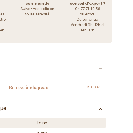
commande
conseil d'expert ?
Suivez vos colis en
04 77 71 40 58
les
toute sérénité
ou
email
tre
Du Lundi au
Vendredi 9h-12h et
ien
14h-17h
Brosse à chapeau
15,00 €
que
Laine
5 cm