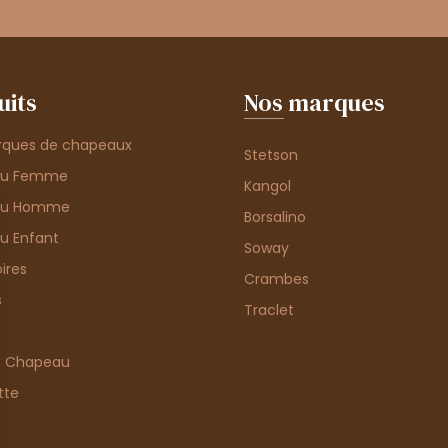
uits
Nos marques
rques de chapeaux
Stetson
au Femme
Kangol
au Homme
Borsalino
u Enfant
Soway
ires
Crambes
s
Traclet
e Chapeau
tte