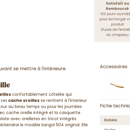
Satisfait ou
Remboursé
100 jours ouvrab
pour échanger vo
produit
Guide de l'entret
du chapeau
Accessoires
vant se mettre à l'intérieure.
ille
illes
confortablement côtelée qui
 Les
cache oreilles
se rentrent à l'interieur
Fiche techni
tour au beau temps ou pour les journées
vec cache oreille intégré et la casquette
ate avec oreilletes en tricot intégrés
Matière
tiendrai le modèle kangol 504 original. Elle
Visière