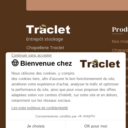
Prod
Entrepôt stockage
Nos ma
Chapellerie Traclet
Chape
14 Impasse Bardin
Chape
42300 Roanne
contact@chapellerie-traclet.com
Chapea
Boutique
Accesso
Chapellerie Traclet
Thème
4 rue de Cadore
Matière
42300 Roanne
Type d
Casque
Promo