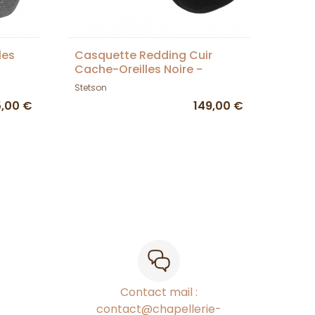
les
Casquette Redding Cuir
Cache-Oreilles Noire -
stetson
Stetson
5,00 €
149,00 €
Contact mail :
contact@chapellerie-