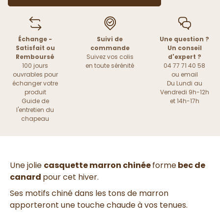
Échange -
Suivi de
Une question ?
Satisfait ou
commande
Un conseil
Remboursé
Suivez vos colis
d'expert ?
100 jours
en toute sérénité
04 77 71 40 58
ouvrables pour
ou
email
échanger votre
Du Lundi au
produit
Vendredi 9h-12h
Guide de
et 14h-17h
l'entretien du
chapeau
Une jolie
casquette marron chinée
forme
bec de
canard
pour cet hiver.
Ses motifs chiné dans les tons de marron
apporteront une touche chaude à vos tenues.