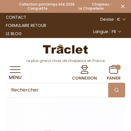
Collection printemps été 2026 Chapeau -
Casquette La Chapellerie
CONTACT
Devise : €
FORMULAIRE RETOUR
Langue :
FR
LE BLOG
Le plus grand choix de chapeaux en France
MENU
CONNEXION
PANIER