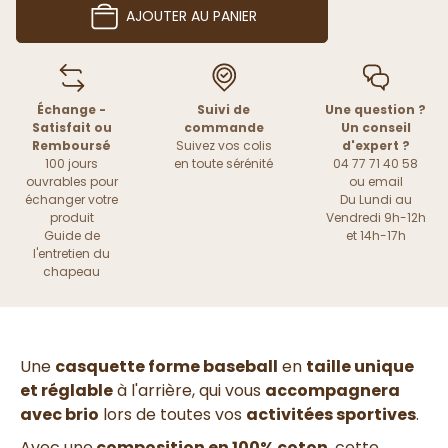
AJOUTER AU PANIER
Échange -
Suivi de
Une question ?
Satisfait ou
commande
Un conseil
Remboursé
Suivez vos colis
d'expert ?
100 jours
en toute sérénité
04 77 71 40 58
ouvrables pour
ou
email
échanger votre
Du Lundi au
produit
Vendredi 9h-12h
Guide de
et 14h-17h
l'entretien du
chapeau
Une
casquette forme baseball
en
taille unique
et réglable
à l'arrière, qui vous
accompagnera
avec brio
lors de toutes vos
activitées sportives
.
Avec une
composition en 100% coton
, cette