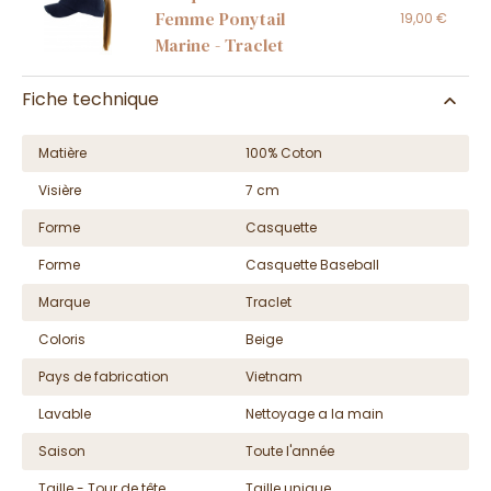
Femme Ponytail
19,00 €
Marine - Traclet
Fiche technique
Matière
100% Coton
Visière
7 cm
Forme
Casquette
Forme
Casquette Baseball
Marque
Traclet
Coloris
Beige
Pays de fabrication
Vietnam
Lavable
Nettoyage a la main
Saison
Toute l'année
Taille - Tour de tête
Taille unique