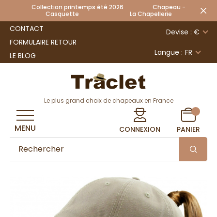
Collection printemps été 2026 Chapeau -
Casquette La Chapellerie
CONTACT
Devise : €
FORMULAIRE RETOUR
Langue :
FR
LE BLOG
Le plus grand choix de chapeaux en France
MENU
CONNEXION
PANIER