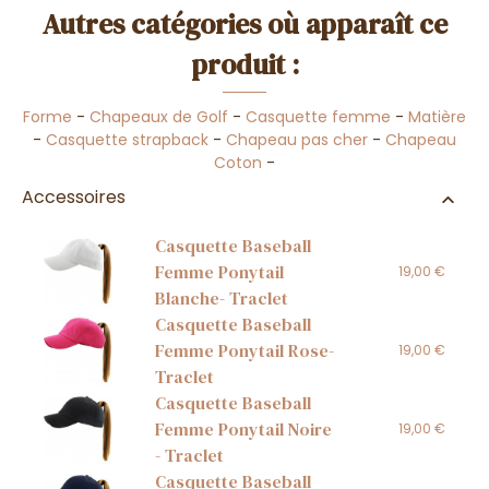
Autres catégories où apparaît ce
produit :
Forme
-
Chapeaux de Golf
-
Casquette femme
-
Matière
-
Casquette strapback
-
Chapeau pas cher
-
Chapeau
Coton
-
Accessoires
Casquette Baseball
Femme Ponytail
19,00 €
Blanche- Traclet
Casquette Baseball
Femme Ponytail Rose-
19,00 €
Traclet
Casquette Baseball
Femme Ponytail Noire
19,00 €
- Traclet
Casquette Baseball