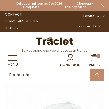
Collection printemps été 2026 Chapeau -
Casquette La Chapellerie
CONTACT
Devise : €
FORMULAIRE RETOUR
Langue :
FR
LE BLOG
Le plus grand choix de chapeaux en France
MENU
CONNEXION
PANIER