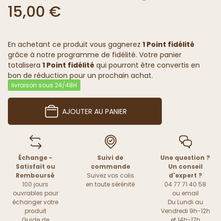
15,00 €
En achetant ce produit vous gagnerez
1 Point fidélité
grâce à notre programme de fidélité. Votre panier
totalisera
1 Point fidélité
qui pourront être convertis en
bon de réduction pour un prochain achat.
livraison sous 24/48H
AJOUTER AU PANIER
Échange -
Suivi de
Une question ?
Satisfait ou
commande
Un conseil
Remboursé
Suivez vos colis
d'expert ?
100 jours
en toute sérénité
04 77 71 40 58
ouvrables pour
ou
email
échanger votre
Du Lundi au
produit
Vendredi 9h-12h
Guide de
et 14h-17h