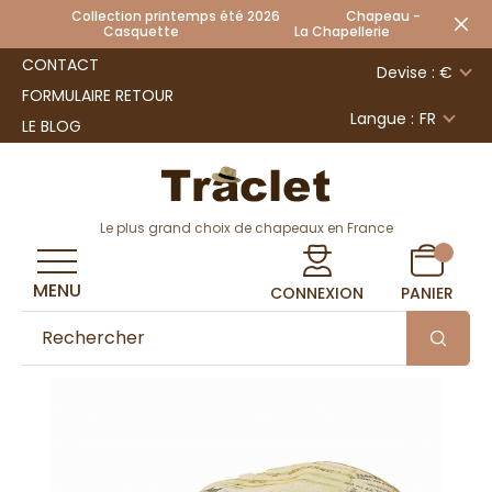
Collection printemps été 2026 Chapeau -
Casquette La Chapellerie
CONTACT
Devise : €
FORMULAIRE RETOUR
Langue :
FR
LE BLOG
Le plus grand choix de chapeaux en France
MENU
CONNEXION
PANIER