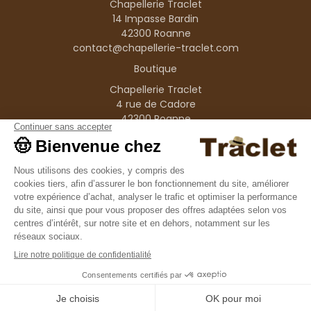
Chapellerie Traclet
14 Impasse Bardin
42300 Roanne
contact@chapellerie-traclet.com
Boutique
Chapellerie Traclet
4 rue de Cadore
42300 Roanne
Produits
Nos marques
Informations
© 1995–2026 Traclet
9.4
/10
36376 avis
Français
(FR)