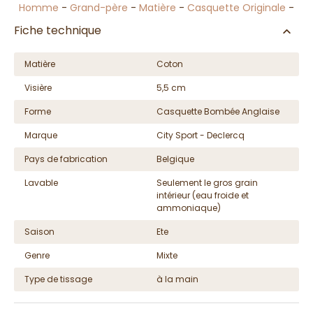
Homme
-
Grand-père
-
Matière
-
Casquette Originale
-
Fiche technique
Matière
Coton
Visière
5,5 cm
Forme
Casquette Bombée Anglaise
Marque
City Sport - Declercq
Pays de fabrication
Belgique
Lavable
Seulement le gros grain
intérieur (eau froide et
ammoniaque)
Saison
Ete
Genre
Mixte
Type de tissage
à la main