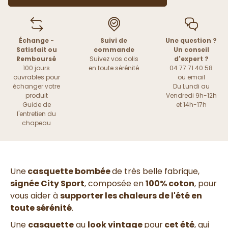
Échange -
Suivi de
Une question ?
Satisfait ou
commande
Un conseil
Remboursé
Suivez vos colis
d'expert ?
100 jours
en toute sérénité
04 77 71 40 58
ouvrables pour
ou
email
échanger votre
Du Lundi au
produit
Vendredi 9h-12h
Guide de
et 14h-17h
l'entretien du
chapeau
Une
casquette bombée
de très belle fabrique,
signée City Sport
, composée en
100% coton
,
pour
vous aider à
supporter les chaleurs de l'été en
toute sérénité
.
Une
casquette
au
look vintage
pour
cet été
, qui