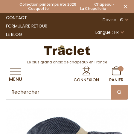
Collection printemps été 2026 Chapeau -
Casquette La Chapellerie
CONTACT
Devise : €
FORMULAIRE RETOUR
Langue :
FR
LE BLOG
Le plus grand choix de chapeaux en France
MENU
CONNEXION
PANIER