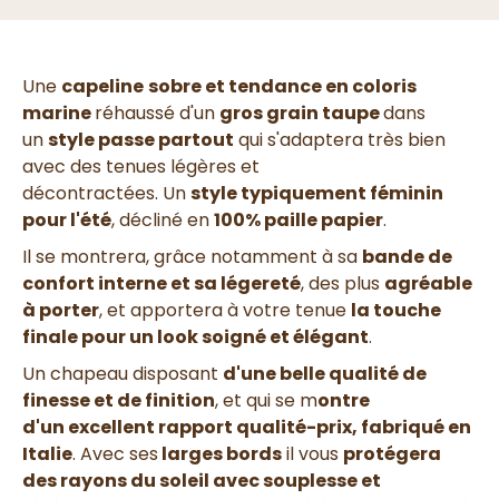
Une
capeline
sobre et tendance en coloris
marine
réhaussé d'un
gros grain taupe
dans
un
style passe partout
qui s'adaptera très bien
avec des tenues légères et
décontractées. Un
style typiquement féminin
pour l'été
, décliné en
100% paille papier
.
Il se montrera, grâce notamment à sa
bande de
confort interne et sa légereté
, des plus
agréable
à porter
, et apportera à votre tenue
la touche
finale pour un look soigné et élégant
.
Un chapeau disposant
d'une
belle qualité de
finesse et de finition
, et qui se m
ontre
d'un
excellent rapport qualité-prix, fabriqué en
Italie
. Avec ses
larges bords
il vous
protégera
des rayons du soleil avec souplesse et