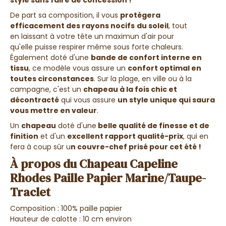
style sans faire de concession !
De part sa composition, il vous
protègera
efficacement des rayons nocifs
du soleil
, tout
en laissant à votre tête un maximun d'air pour
qu'elle puisse respirer même sous forte chaleurs.
Également doté d'une
bande de confort interne en
tissu
, ce modèle vous assure un
confort optimal
en
toutes circonstances
. Sur la plage, en ville ou à la
campagne, c'est un
chapeau à la fois
chic et
décontracté
qui vous assure
un style unique qui saura
vous mettre en valeur
.
Un
chapeau
doté d'une
belle qualité de finesse et de
finition
et d'un
excellent rapport qualité-prix
, qui en
fera à coup sûr u
n couvre-chef prisé pour cet été !
À propos du Chapeau Capeline
Rhodes Paille Papier Marine/Taupe-
Traclet
Composition : 100% paille papier
Hauteur de calotte : 10 cm environ