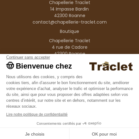
Chapellerie Traclet
14 Impasse Bardin
42300 Roanne
contact@chapellerie-traclet.com
Boutique
Chapellerie Traclet
4 rue de Cadore
42300 Roanne
Produits
Nos marques
Informations
© 1995–2026 Traclet
9.4
/10
36376 avis
Français
(FR)