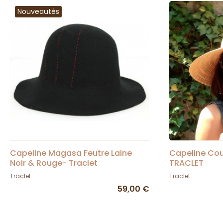
Nouveautés
Capeline Magasa Feutre Laine
Capeline Cou
Noir & Rouge- Traclet
TRACLET
Traclet
Traclet
59,00 €