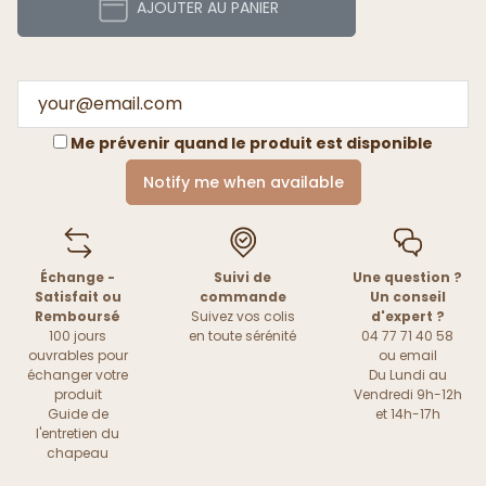
AJOUTER AU PANIER
Me prévenir quand le produit est disponible
Notify me when available
Échange -
Suivi de
Une question ?
Satisfait ou
commande
Un conseil
Remboursé
Suivez vos colis
d'expert ?
100 jours
en toute sérénité
04 77 71 40 58
ouvrables pour
ou
email
échanger votre
Du Lundi au
produit
Vendredi 9h-12h
Guide de
et 14h-17h
l'entretien du
chapeau