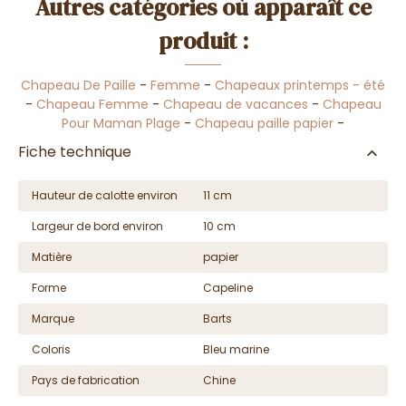
Autres catégories où apparaît ce
produit :
Chapeau De Paille
-
Femme
-
Chapeaux printemps - été
-
Chapeau Femme
-
Chapeau de vacances
-
Chapeau
Pour Maman Plage
-
Chapeau paille papier
-
Fiche technique
Hauteur de calotte environ
11 cm
Largeur de bord environ
10 cm
Matière
papier
Forme
Capeline
Marque
Barts
Coloris
Bleu marine
Pays de fabrication
Chine