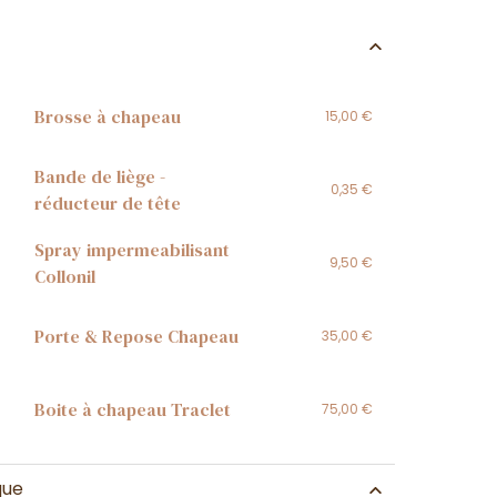
Brosse à chapeau
15,00 €
Bande de liège -
0,35 €
réducteur de tête
Spray impermeabilisant
9,50 €
Collonil
Porte & Repose Chapeau
35,00 €
Boite à chapeau Traclet
75,00 €
que