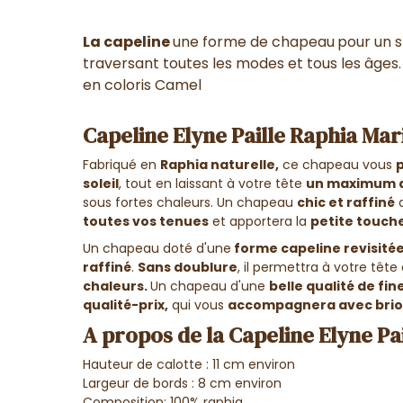
La capeline
une forme de chapeau
p
our un
s
traversant toutes les modes et tous les âges. 
en coloris Camel
Capeline Elyne Paille Raphia Mari
Fabriqué en
Raphia naturelle
,
ce chapeau vous
soleil
, tout en laissant à votre tête
un maximum d'
sous fortes chaleurs. Un chapeau
chic et raffiné
toutes vos tenues
et apportera la
petite touch
Un chapeau doté d'une
forme capeline revisité
raffiné
.
Sans doublure
, il permettra à votre tête
chaleurs.
Un chapeau d'une
belle qualité de fin
qualité-prix,
qui vous
accompagnera avec brio
A propos de la Capeline Elyne Pai
Hauteur de calotte : 11 cm environ
Largeur de bords : 8 cm environ
Composition
: 100% raphia