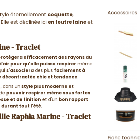
Accessoires
tyle éternellement
coquette
,
Elle est déclinée ici
en feutre laine
et
ne - Traclet
protégera efficacement des rayons du
air pour qu'elle puisse respirer
même
qui
s'associera
des plus
facilement à
e décontractée chic et tendance
.
e
, dans un
style plus moderne et
 de
pouvoir respirer même sous fortes
esse et de finition
et d'un
bon rapport
durant tout l'été
.
lle Raphia Marine - Traclet
Fiche techni