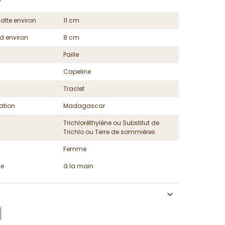
otte environ
11 cm
d environ
8 cm
Paille
Capeline
Traclet
ation
Madagascar
Trichloréthylène ou Substitut de
Trichlo ou Terre de sommières
Femme
ge
à la main