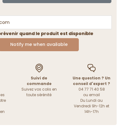
révenir quand le produit est disponible
Notify me when available
Suivi de
Une question ? Un
commande
conseil d'expert ?
Suivez vos colis en
04 77 71 40 58
les
toute sérénité
ou
email
tre
Du Lundi au
Vendredi 9h-12h et
ien
14h-17h