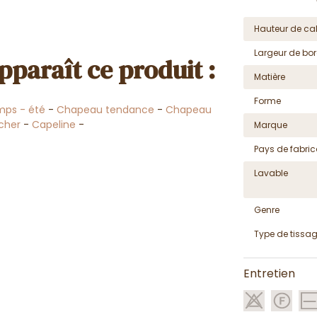
Hauteur de cal
Largeur de bor
pparaît ce produit :
Matière
Forme
mps - été
-
Chapeau tendance
-
Chapeau
cher
-
Capeline
-
Marque
Pays de fabric
Lavable
Genre
Type de tissa
Entretien