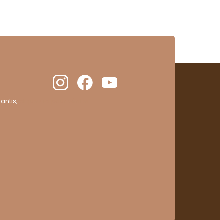
antis,
cliquez ici pour vérifier
.