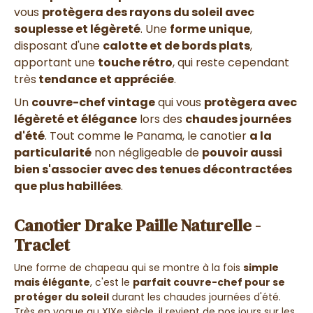
vous
protègera des rayons du soleil avec
souplesse et légèreté
. Une
forme unique
,
disposant d'une
calotte et de bords plats
,
apportant une
touche rétro
, qui reste cependant
très
tendance et appréciée
.
Un
couvre-chef vintage
qui vous
protègera avec
légèreté et élégance
lors des
chaudes journées
d'été
. Tout comme le Panama, le canotier
a la
particularité
non négligeable de
pouvoir aussi
bien s'associer avec des tenues décontractées
que plus habillées
.
Canotier Drake Paille Naturelle -
Traclet
Une forme de chapeau qui se montre à la fois
simple
mais élégante
, c'est le
parfait couvre-chef pour se
protéger du soleil
durant les chaudes journées d'été.
Très en vogue au XIXe siècle, il revient de nos jours sur les