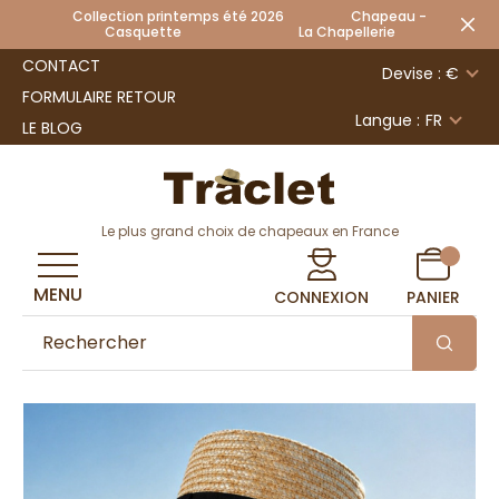
Collection printemps été 2026 Chapeau -
Casquette La Chapellerie
CONTACT
Devise : €
FORMULAIRE RETOUR
Langue :
FR
LE BLOG
Le plus grand choix de chapeaux en France
MENU
CONNEXION
PANIER