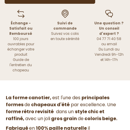
Échange -
Suivi de
Une question ?
Satisfait ou
commande
Un conseil
Remboursé
Suivez vos colis
d'expert ?
100 jours
en toute sérénité
04 77 71 40 58
ouvrables pour
ou
email
échanger votre
Du Lundi au
produit
Vendredi 9h-12h
Guide de
et 14h-17h
l'entretien du
chapeau
La forme canotier,
est l'une des
principales
formes
de
chapeaux d'été
par excellence. Une
forme rétro revisité
dans un
style chic et
raffiné,
avec un joli
gros grain
de
coloris beige.
Fabriqué
en
100% paille naturelle
il