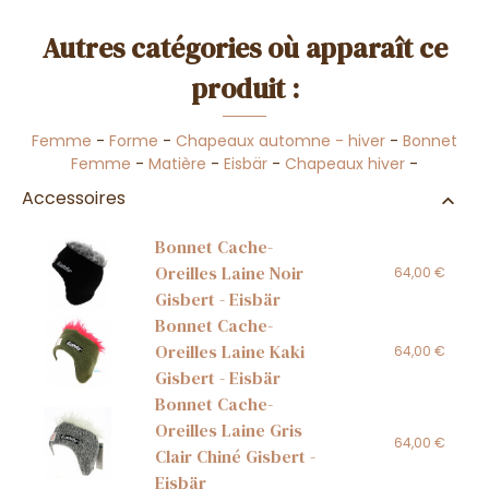
Autres catégories où apparaît ce
produit :
Femme
-
Forme
-
Chapeaux automne - hiver
-
Bonnet
Femme
-
Matière
-
Eisbär
-
Chapeaux hiver
-
Accessoires
Bonnet Cache-
Oreilles Laine Noir
64,00 €
Gisbert - Eisbär
Bonnet Cache-
Oreilles Laine Kaki
64,00 €
Gisbert - Eisbär
Bonnet Cache-
Oreilles Laine Gris
64,00 €
Clair Chiné Gisbert -
Eisbär