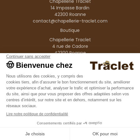
Chapellerie Traclet
14 Impasse Bardin
42300 Roanne
contact@chapellerie-traclet.com
Boutique
Chapellerie Traclet
4 rue de Cadore
42300 Roanne
Produits
Nos marques
Informations
© 1995–2026 Traclet
9.4
/10
36376 avis
Français
(FR)