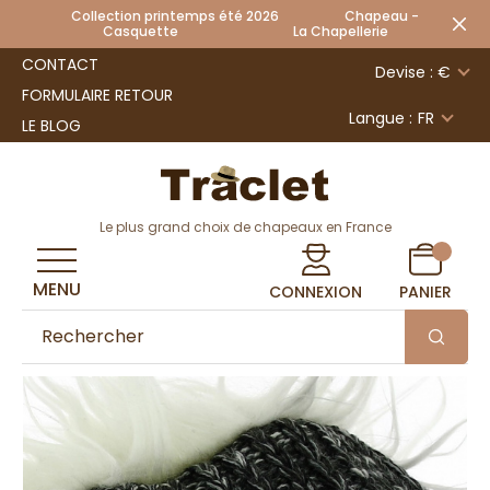
Collection printemps été 2026 Chapeau -
Casquette La Chapellerie
CONTACT
Devise : €
FORMULAIRE RETOUR
Langue :
FR
LE BLOG
Le plus grand choix de chapeaux en France
MENU
CONNEXION
PANIER