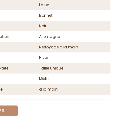
Laine
Bonnet
Noir
ation
Allemagne
Nettoyage a la main
Hiver
 tête
Taille unique
Mixte
ge
à la main
ER