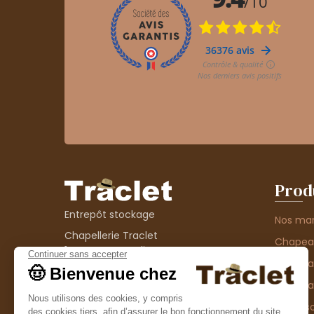
Prod
Entrepôt stockage
Nos ma
Chapellerie Traclet
Chape
14 Impasse Bardin
Chape
42300 Roanne
contact@chapellerie-traclet.com
Chapea
Boutique
Accesso