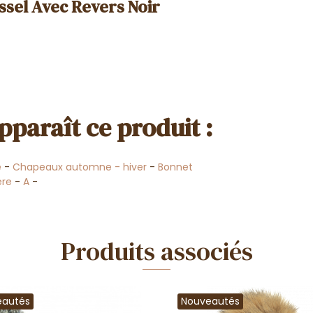
ssel Avec Revers Noir
pparaît ce produit :
e
-
Chapeaux automne - hiver
-
Bonnet
ère
-
A
-
Produits associés
eautés
Nouveautés