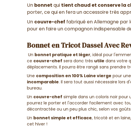
Un
bonnet
qui
tient chaud et conserve la 
porter, ce qui en fera un accessoire très ap
Un
couvre-chef
fabriqué en Allemagne par l
pour en faire un compagnon indispensable de
Bonnet en Tricot Dassel Avec Re
Un
bonnet pratique et léger
, idéal pour l'emme
ce
couvre-chef
sera donc très
utile
dans votre qu
déplacements. Il pourra être rangé sans prendre t
Une
composition en 100% Laine vierge
pour un
incomparable
. Il sera tout aussi nécessaire lors d
bureau.
Un
couvre-chef
simple dans un coloris noir pour
pourrez le porter et l'accorder facilement avec to
décontractée ou un peu plus chic, selon vos goûts
Un
bonnet simple et efficace
, tricoté et en laine
cet hiver !