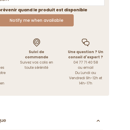
révenir quand le produit est disponible
Notify me when available
Suivi de
Une question ? Un
commande
conseil d'expert ?
Suivez vos colis en
04 77 71 40 58
les
toute sérénité
ou
email
tre
Du Lundi au
Vendredi 9h-12h et
ien
14h-17h
que