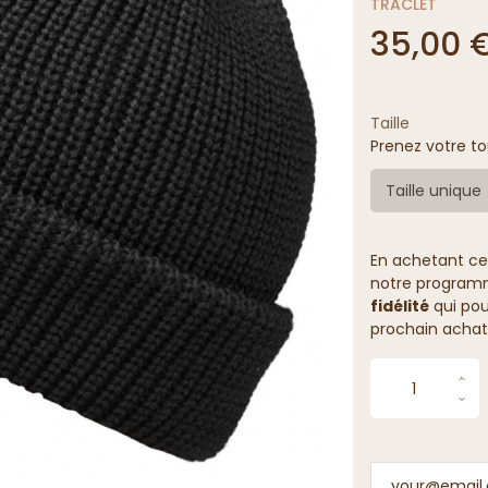
TRACLET
35,00 
Taille
Prenez votre to
Taille unique
En achetant ce
notre programme
fidélité
qui pou
prochain achat