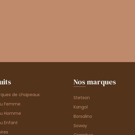
uits
Nos marques
rques de chapeaux
Stetson
au Femme
Kangol
au Homme
Borsalino
u Enfant
Soway
ires