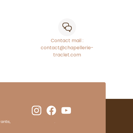
Contact mail :
contact@chapellerie-
traclet.com
antis,
cliquez ici pour vérifier
.