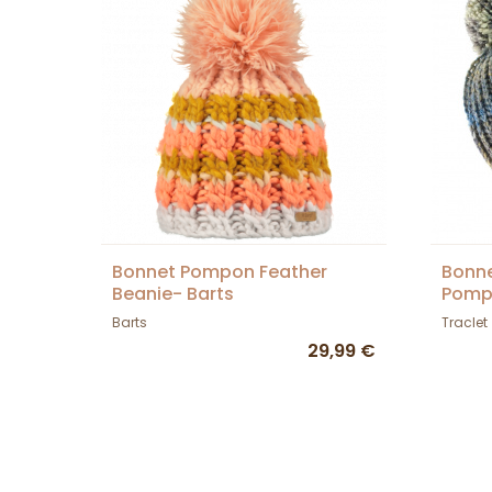
Bonnet Pompon Feather
Bonne
Beanie- Barts
Pompo
gris 
Barts
Traclet
29,99 €