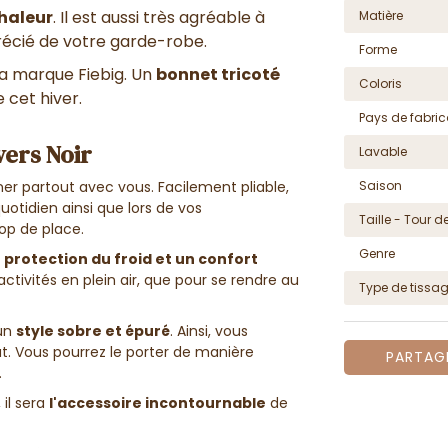
chaleur
. Il est aussi très agréable à
Matière
précié de votre garde-robe.
Forme
a marque Fiebig. Un
bonnet tricoté
Coloris
 cet hiver.
Pays de fabric
vers Noir
Lavable
Saison
ner partout avec vous. Facilement pliable,
otidien ainsi que lors de vos
Taille - Tour de
rop de place.
Genre
e
protection du froid et un confort
'activités en plein air, que pour se rendre au
Type de tissa
 un
style sobre et épuré
. Ainsi, vous
ut. Vous pourrez le porter de manière
PARTAG
.
, il sera
l'accessoire incontournable
de