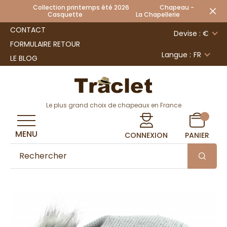
Collection printemps été 2026 Chapeau -
Casquette La Chapellerie
CONTACT
Devise : €
FORMULAIRE RETOUR
Langue :
FR
LE BLOG
Le plus grand choix de chapeaux en France
MENU
CONNEXION
PANIER