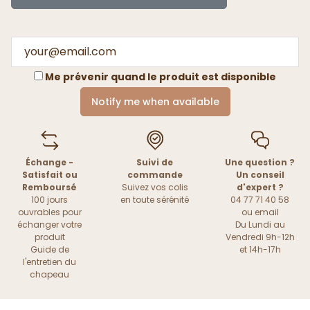
Me prévenir quand le produit est disponible
Notify me when available
Échange -
Suivi de
Une question ?
Satisfait ou
commande
Un conseil
Remboursé
Suivez vos colis
d'expert ?
100 jours
en toute sérénité
04 77 71 40 58
ouvrables pour
ou
email
échanger votre
Du Lundi au
produit
Vendredi 9h-12h
Guide de
et 14h-17h
l'entretien du
chapeau