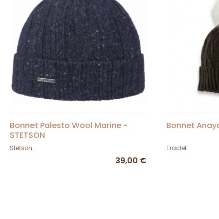
Bonnet Palesto Wool Marine -
Bonnet Anay
STETSON
Stetson
Traclet
39,00 €