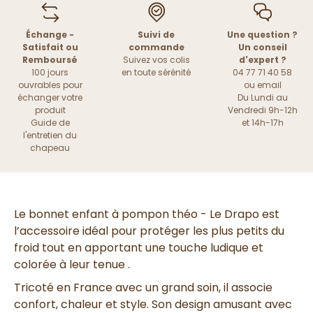
Échange -
Suivi de
Une question ?
Satisfait ou
commande
Un conseil
Remboursé
Suivez vos colis
d'expert ?
100 jours
en toute sérénité
04 77 71 40 58
ouvrables pour
ou
email
échanger votre
Du Lundi au
produit
Vendredi 9h-12h
Guide de
et 14h-17h
l'entretien du
chapeau
Le bonnet enfant à pompon théo - Le Drapo est
l’accessoire idéal pour protéger les plus petits du
froid tout en apportant une touche ludique et
colorée à leur tenue .
Tricoté en France avec un grand soin, il associe
confort, chaleur et style. Son design amusant avec