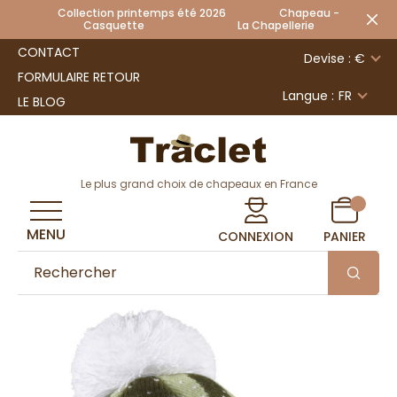
Collection printemps été 2026 Chapeau -
Casquette La Chapellerie
CONTACT
Devise : €
FORMULAIRE RETOUR
Langue :
FR
LE BLOG
Le plus grand choix de chapeaux en France
MENU
CONNEXION
PANIER