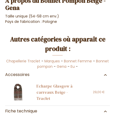
A propos du Bonnet Pompon Beige -
Gena
Taille unique (54-58 cm env.)
Pays de fabrication : Pologne
Autres catégories où apparaît ce
produit :
Chapellerie Traclet
-
Marques
-
Bonnet Femme
-
Bonnet
pompon
-
Gena
-
Eu
-
Accessoires
Echarpe Glasgow à
carreaux Beige -
29,00 €
Traclet
Fiche technique