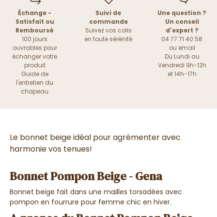
Échange -
Suivi de
Une question ?
Satisfait ou
commande
Un conseil
Remboursé
Suivez vos colis
d'expert ?
100 jours
en toute sérénité
04 77 71 40 58
ouvrables pour
ou
email
échanger votre
Du Lundi au
produit
Vendredi 9h-12h
Guide de
et 14h-17h
l'entretien du
chapeau
Le bonnet beige idéal pour agrémenter avec
harmonie vos tenues!
Bonnet Pompon Beige - Gena
Bonnet beige fait dans une mailles torsadées avec
pompon en fourrure pour femme chic en hiver.