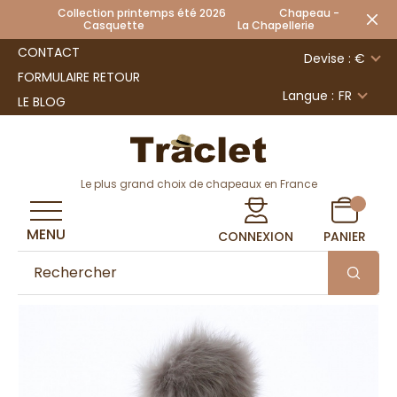
Collection printemps été 2026 Chapeau -
Casquette La Chapellerie
CONTACT
Devise : €
FORMULAIRE RETOUR
Langue :
FR
LE BLOG
Le plus grand choix de chapeaux en France
MENU
CONNEXION
PANIER