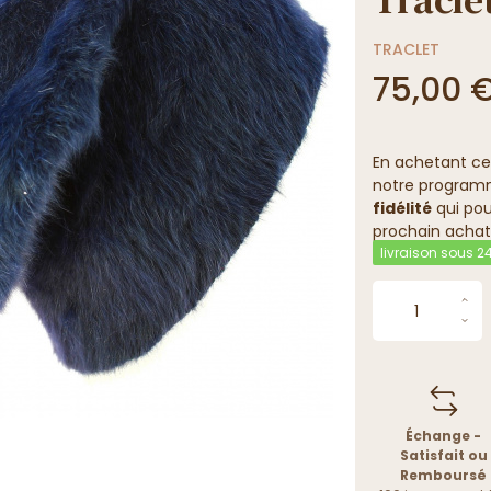
TRACLET
75,00 
En achetant ce
notre programme
fidélité
qui pou
prochain achat
livraison sous 
Échange -
Satisfait ou
Remboursé