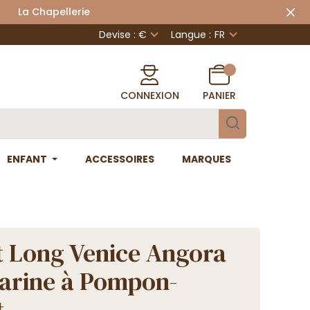
 Chapellerie
Devise : €
Langue :
FR
CONNEXION
PANIER
ENFANT
ACCESSOIRES
MARQUES
 Long Venice Angora
arine à Pompon-
t