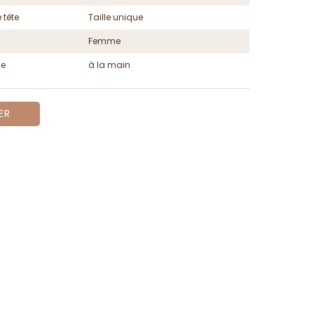
 tête
Taille unique
Femme
ge
à la main
ER