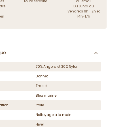
les
toute sérénité
ou
email
tre
Du Lundi au
Vendredi 9h-12h et
ien
14h-17h
que
70% Angora et 30% Nylon
Bonnet
Traclet
Bleu marine
ation
Italie
Nettoyage a la main
Hiver