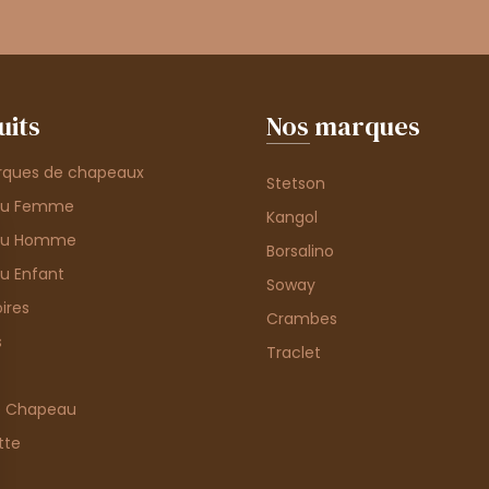
uits
Nos marques
rques de chapeaux
Stetson
au Femme
Kangol
au Homme
Borsalino
u Enfant
Soway
ires
Crambes
s
Traclet
e Chapeau
tte