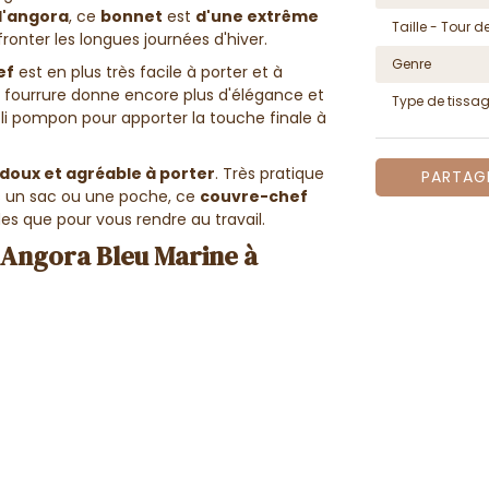
d'angora
, ce
bonnet
est
d'une extrême
Taille - Tour de
ronter les longues journées d'hiver.
Genre
ef
est en plus très facile à porter et à
fourrure donne encore plus d'élégance et
Type de tissa
oli pompon pour apporter la touche finale à
 doux et agréable à porter
. Très pratique
PARTAG
ns un sac ou une poche, ce
couvre-chef
s que pour vous rendre au travail.
 Angora Bleu Marine à