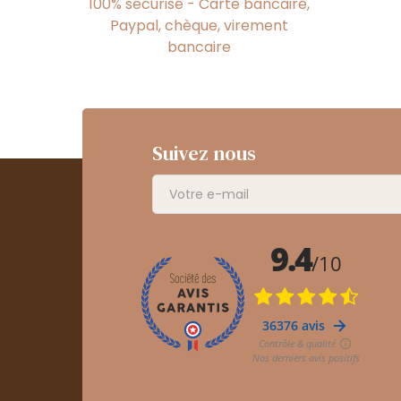
100% sécurisé - Carte bancaire,
Paypal, chèque, virement
bancaire
Suivez nous