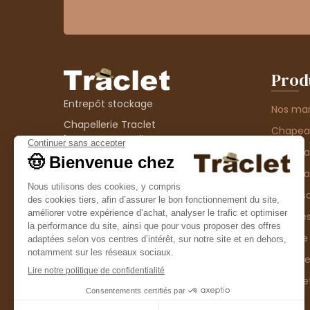
Prod
Entrepôt stockage
Nos ma
Chapellerie Traclet
Chape
14 Impasse Bardin
Chape
42300 Roanne
contact@chapellerie-traclet.com
Chapea
Boutique
Accesso
Chapellerie Traclet
Thème
4 rue de Cadore
Matière
42300 Roanne
Type d
Casque
Promo