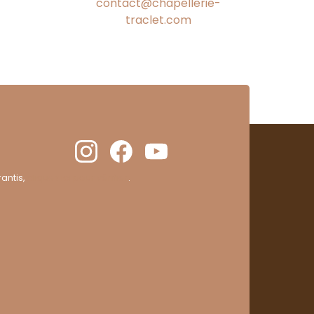
contact@chapellerie-
traclet.com
antis,
cliquez ici pour vérifier
.