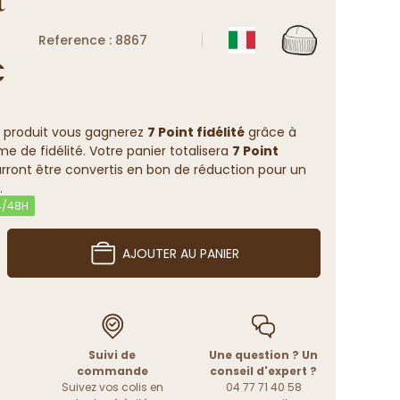
Reference : 8867
€
 produit vous gagnerez
7 Point fidélité
grâce à
 de fidélité. Votre panier totalisera
7 Point
rront être convertis en bon de réduction pour un
.
24/48H
AJOUTER AU PANIER
Suivi de
Une question ? Un
commande
conseil d'expert ?
Suivez vos colis en
04 77 71 40 58