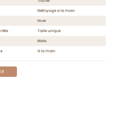
Traclet
Nettoyage a la main
Hiver
 tête
Taille unique
Mixte
ge
à la main
ER