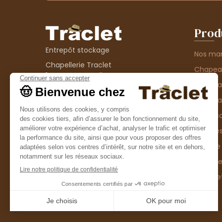
Prod
Entrepôt stockage
Nos ma
Chapellerie Traclet
Chape
14 Impasse Bardin
Chape
42300 Roanne
contact@chapellerie-traclet.com
Chapea
Boutique
Accesso
Chapellerie Traclet
Thème
4 rue de Cadore
Matière
42300 Roanne
Type d
Casque
Promo