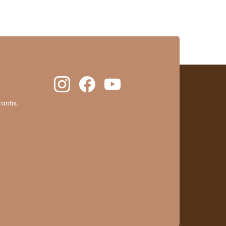
antis,
cliquez ici pour vérifier
.