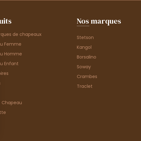
uits
Nos marques
rques de chapeaux
Stetson
au Femme
Kangol
au Homme
Borsalino
u Enfant
Soway
ires
Crambes
s
Traclet
e Chapeau
tte