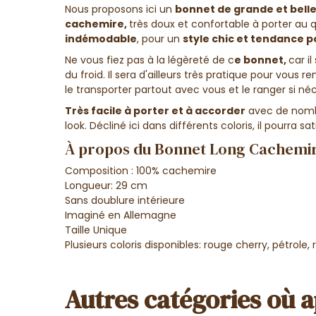
N
ous proposons ici un
bonnet de grande et belle
cachemire,
très doux et confortable à porter au 
indémodable
, pour un
style chic et tendance po
Ne vous fiez pas à la légèreté de c
e bonnet,
car i
du froid. Il sera d'ailleurs très pratique pour vous re
le transporter partout avec vous et le ranger si né
Très facile à porter et à accorder
avec de nombr
look. Décliné ici dans différents coloris, il pourra sa
À propos du Bonnet Long Cachemi
Composition : 100% cachemire
Longueur: 29 cm
Sans doublure intérieure
Imaginé en Allemagne
Taille Unique
Plusieurs coloris disponibles: rouge cherry, pétrole,
Autres catégories où a