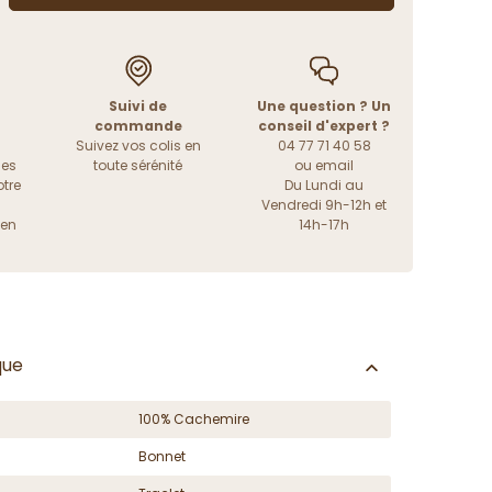
Suivi de
Une question ? Un
commande
conseil d'expert ?
Suivez vos colis en
04 77 71 40 58
les
toute sérénité
ou
email
tre
Du Lundi au
Vendredi 9h-12h et
ien
14h-17h
que
100% Cachemire
Bonnet