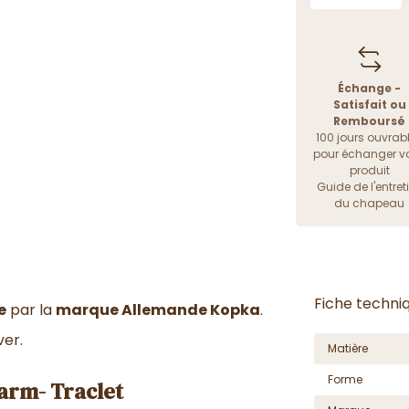
Échange -
Satisfait ou
Remboursé
100 jours ouvrab
pour échanger vo
produit
Guide de l'entret
du chapeau
Fiche techni
e
par la
marque Allemande Kopka
.
ver.
Matière
Forme
arm- Traclet