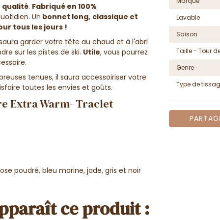
Marque
 qualité
.
Fabriqué en
100%
quotidien
. Un
bonnet long,
classique et
Lavable
ur tous les jours !
Saison
l saura garder votre tête au chaud et à l'abri
Taille - Tour de
ndre sur les pistes de ski.
Utile
, vous pourrez
cessaire.
Genre
euses tenues, il saura accessoiriser votre
Type de tissa
tisfaire toutes les envies et goûts.
re Extra Warm- Traclet
PARTAG
 rose poudré, bleu marine, jade, gris et noir
pparaît ce produit :