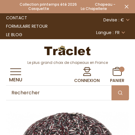
Collection printemps été 2026 Chapeau -
Casquette La Chapellerie
CONTACT
Devise : €
FORMULAIRE RETOUR
Langue :
FR
LE BLOG
Le plus grand choix de chapeaux en France
MENU
CONNEXION
PANIER