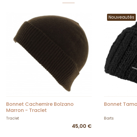
Nouveautés
Bonnet Cachemire Bolzano
Bonnet Tama
Marron - Traclet
Traclet
Barts
45,00 €