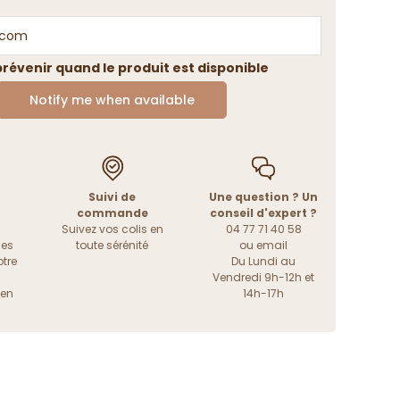
révenir quand le produit est disponible
Notify me when available
Suivi de
Une question ? Un
commande
conseil d'expert ?
Suivez vos colis en
04 77 71 40 58
les
toute sérénité
ou
email
tre
Du Lundi au
Vendredi 9h-12h et
ien
14h-17h