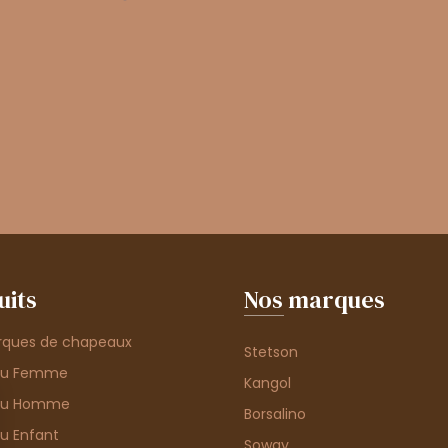
uits
Nos marques
rques de chapeaux
Stetson
au Femme
Kangol
au Homme
Borsalino
u Enfant
Soway