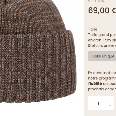
STETSON
69,00 
Taille
Taille grand par
environ 1 cm pl
Stetson, prenez
Taille unique
En achetant ce
notre programme
fidélité
qui pou
prochain achat