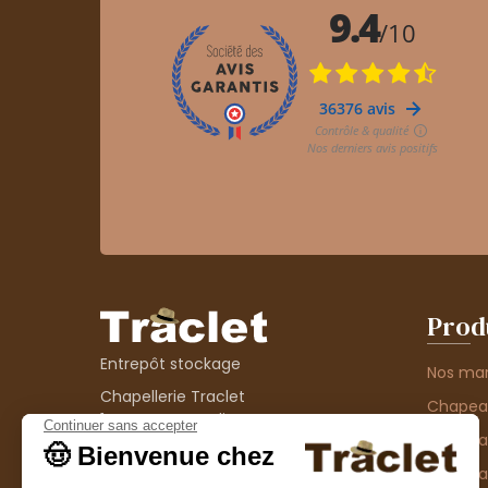
Prod
Entrepôt stockage
Nos ma
Chapellerie Traclet
Chape
14 Impasse Bardin
Chape
42300 Roanne
contact@chapellerie-traclet.com
Chapea