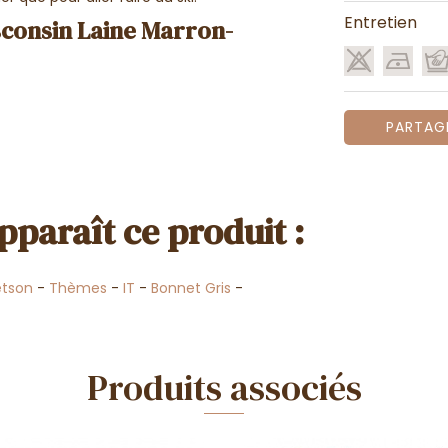
Entretien
sconsin Laine Marron-
PARTAG
pparaît ce produit :
etson
-
Thèmes
-
IT
-
Bonnet Gris
-
Produits associés