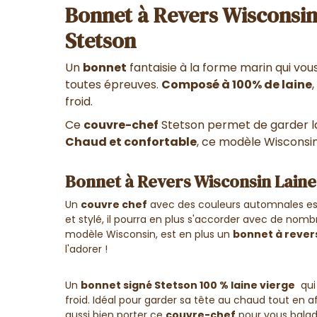
Bonnet à Revers Wisconsin
Stetson
Un
bonnet
fantaisie à la forme marin qui vou
toutes épreuves.
Composé à 100% de laine
froid.
Ce
couvre-chef
Stetson permet de garder l
Chaud et confortable
, ce modèle Wisconsin
Bonnet à Revers Wisconsin Lain
Un
couvre chef
avec des couleurs automnales es
et stylé, il pourra en plus s'accorder avec de nomb
modèle Wisconsin, est en plus un
bonnet à rever
l'adorer !
Un
bonnet signé Stetson 100 % laine vierge
qui 
froid. Idéal pour garder sa tête au chaud tout en af
aussi bien porter ce
couvre-chef
pour vous balade