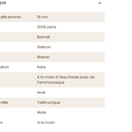
que
otte environ
19 cm
100% Laine
Bonnet
Stetson
Marron
ation
Italie
A la main à l'eau froide avec de
l'ammoniaque
Hiver
 tête
Taille unique
Mixte
ge
à la main