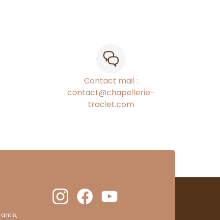
Contact mail :
contact@chapellerie-
traclet.com
antis,
cliquez ici pour vérifier
.