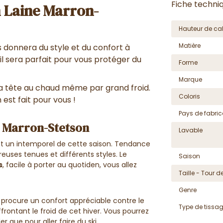
Fiche techni
 Laine Marron-
Hauteur de cal
Matière
s donnera du style et du confort à
, il sera parfait pour vous protéger du
Forme
Marque
a tête au chaud même par grand froid.
Coloris
 est fait pour vous !
Pays de fabric
e Marron-Stetson
Lavable
t un intemporel de cette saison. Tendance
reuses tenues et différents styles. Le
Saison
s
, facile à porter au quotiden, vous allez
Taille - Tour de
Genre
procure un confort appréciable contre le
Type de tissa
frontant le froid de cet hiver. Vous pourrez
r que pour aller faire du ski.