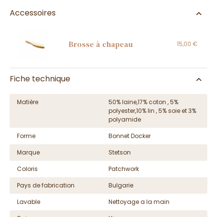
Accessoires
Brosse à chapeau
15,00 €
Fiche technique
Matière
50% laine,17% coton , 5%
polyester,10% lin , 5% soie et 3%
polyamide
Forme
Bonnet Docker
Marque
Stetson
Coloris
Patchwork
Pays de fabrication
Bulgarie
Lavable
Nettoyage a la main