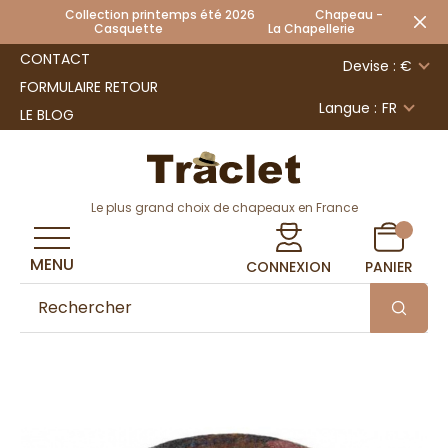
Collection printemps été 2026 Chapeau -
Casquette La Chapellerie
CONTACT
Devise : €
FORMULAIRE RETOUR
Langue :
FR
LE BLOG
Le plus grand choix de chapeaux en France
MENU
CONNEXION
PANIER