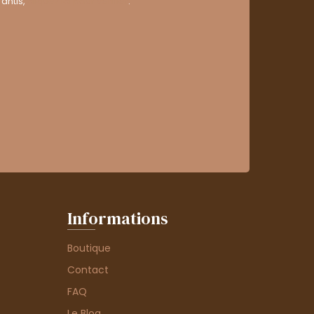
antis,
cliquez ici pour vérifier
.
Informations
Boutique
Contact
FAQ
Le Blog