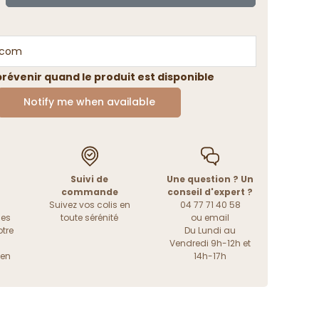
révenir quand le produit est disponible
Notify me when available
Suivi de
Une question ? Un
commande
conseil d'expert ?
Suivez vos colis en
04 77 71 40 58
les
toute sérénité
ou
email
tre
Du Lundi au
Vendredi 9h-12h et
ien
14h-17h