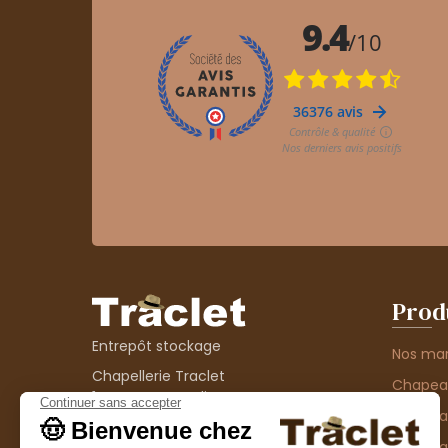
Prod
Entrepôt stockage
Nos ma
Chapellerie Traclet
Chape
14 Impasse Bardin
Chape
42300 Roanne
contact@chapellerie-traclet.com
Chapea