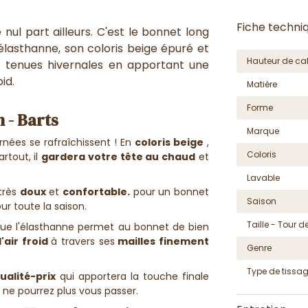
Fiche techni
ul part ailleurs. C'est le bonnet long
élasthanne, son coloris beige épuré et
Hauteur de cal
s tenues hivernales en apportant une
id.
Matière
Forme
 - Barts
Marque
urnées se rafraîchissent !
En
coloris beige
,
Coloris
rtout, il
gardera votre tête au chaud
et
Lavable
très
doux
et
confortable.
pour un bonnet
Saison
 toute la saison.
Taille - Tour de
ue l'élasthanne permet au bonnet de bien
'air froid
à travers ses
mailles finement
Genre
Type de tissa
ualité-prix
qui apportera la touche finale
ne pourrez plus vous passer.