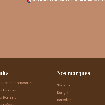
Marchand approuvé par la Société des Avis Gar
uits
Nos marques
rques de chapeaux
Stetson
au Femme
Kangol
au Homme
Borsalino
u Enfant