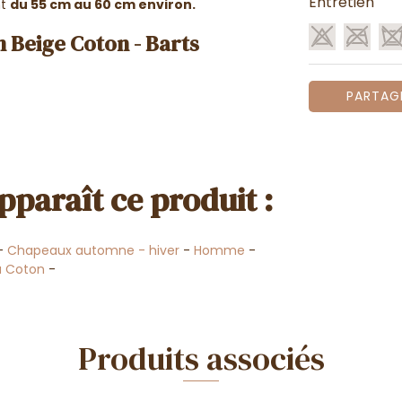
Entretien
nt
du 55 cm au 60 cm environ.
 Beige Coton - Barts
PARTAG
pparaît ce produit :
-
Chapeaux automne - hiver
-
Homme
-
 Coton
-
Produits associés