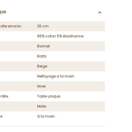
que
otte environ
25 cm
95% coton 5% élasthanne
Bonnet
Barts
Beige
Nettoyage a la main
Hiver
 tête
Taille unique
Mixte
ge
à la main