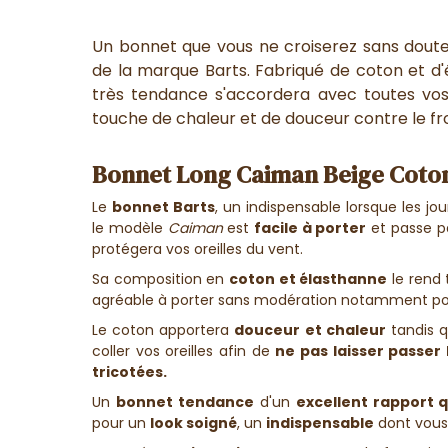
Un bonnet que vous ne croiserez sans doute n
de la marque Barts. Fabriqué de coton et d'
très tendance s'accordera avec toutes vo
touche de chaleur et de douceur contre le fro
Bonnet Long Caiman Beige Coton
Le
bonnet Barts
, un indispensable lorsque les jo
le modèle
Caiman
est
facile à porter
et passe pa
protégera vos oreilles du vent.
Sa composition en
coton et élasthanne
le rend 
agréable à porter sans modération notamment pour
Le coton apportera
douceur et chaleur
tandis q
coller vos oreilles afin de
ne pas laisser passer l
tricotées.
Un
bonnet tendance
d'un
excellent rapport q
pour un
look soigné
, un
indispensable
dont vous 