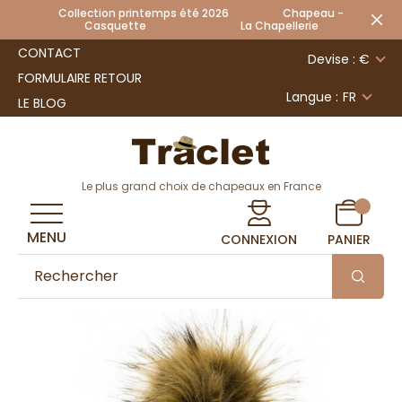
Collection printemps été 2026 Chapeau -
Casquette La Chapellerie
CONTACT
Devise : €
FORMULAIRE RETOUR
Langue :
FR
LE BLOG
Le plus grand choix de chapeaux en France
MENU
CONNEXION
PANIER