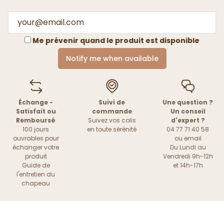
Me prévenir quand le produit est disponible
Notify me when available
Échange -
Suivi de
Une question ?
Satisfait ou
commande
Un conseil
Remboursé
Suivez vos colis
d'expert ?
100 jours
en toute sérénité
04 77 71 40 58
ouvrables pour
ou
email
échanger votre
Du Lundi au
produit
Vendredi 9h-12h
Guide de
et 14h-17h
l'entretien du
chapeau