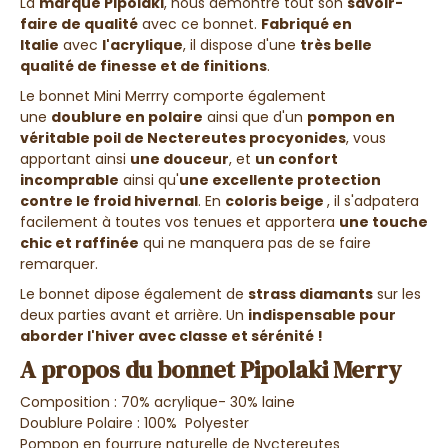
La
marque Pipolaki
, nous démontre tout son
savoir-
faire de qualité
avec ce bonnet.
Fabriqué en
Italie
avec
l'acrylique
, il dispose d'une
très belle
qualité de finesse et de finitions
.
Le bonnet Mini Merrry comporte également
une
doublure en polaire
ainsi que d'un
pompon en
véritable poil de Nectereutes procyonides
, vous
apportant ainsi
une douceur
, et
un confort
incomprable
ainsi qu'
une excellente protection
contre le froid hivernal
. En
coloris beige
, il s'adpatera
facilement à toutes vos tenues et apportera
une touche
chic et raffinée
qui ne manquera pas de se faire
remarquer.
Le bonnet dipose également de
strass diamants
sur les
deux parties avant et arrière. Un
indispensable pour
aborder l'hiver avec classe et sérénité !
A propos du bonnet Pipolaki Merry
Composition :
70% acrylique- 30% laine
Doublure Polaire : 100% Polyester
Pompon en fourrure naturelle de Nyctereutes