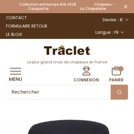
Collection printemps été 2026 Chapeau -
Casquette La Chapellerie
CONTACT
Devise : €
FORMULAIRE RETOUR
Langue :
FR
LE BLOG
Le plus grand choix de chapeaux en France
MENU
CONNEXION
PANIER