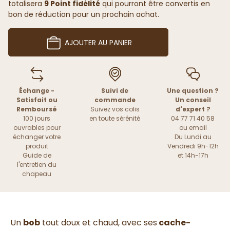
totalisera
9 Point fidélité
qui pourront être convertis en
bon de réduction pour un prochain achat.
AJOUTER AU PANIER
Échange -
Suivi de
Une question ?
Satisfait ou
commande
Un conseil
Remboursé
Suivez vos colis
d'expert ?
100 jours
en toute sérénité
04 77 71 40 58
ouvrables pour
ou
email
échanger votre
Du Lundi au
produit
Vendredi 9h-12h
Guide de
et 14h-17h
l'entretien du
chapeau
Un
bob
tout doux et chaud, avec ses
cache-