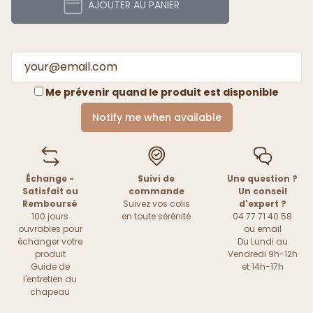
AJOUTER AU PANIER
Me prévenir quand le produit est disponible
Notify me when available
Échange -
Suivi de
Une question ?
Satisfait ou
commande
Un conseil
Remboursé
Suivez vos colis
d'expert ?
100 jours
en toute sérénité
04 77 71 40 58
ouvrables pour
ou
email
échanger votre
Du Lundi au
produit
Vendredi 9h-12h
Guide de
et 14h-17h
l'entretien du
chapeau