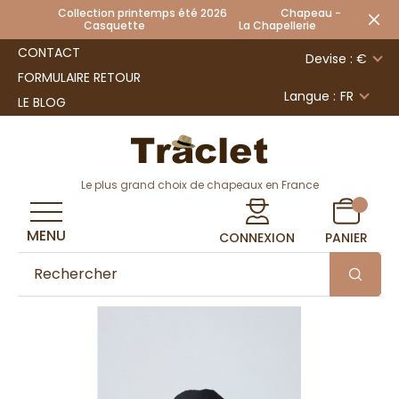
Collection printemps été 2026 Chapeau -
Casquette La Chapellerie
CONTACT
Devise : €
FORMULAIRE RETOUR
Langue :
FR
LE BLOG
Le plus grand choix de chapeaux en France
MENU
CONNEXION
PANIER