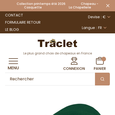
Collection printemps été 2026 Chapeau -
Casquette La Chapellerie
CONTACT
Devise : €
FORMULAIRE RETOUR
Langue :
FR
LE BLOG
Le plus grand choix de chapeaux en France
MENU
CONNEXION
PANIER