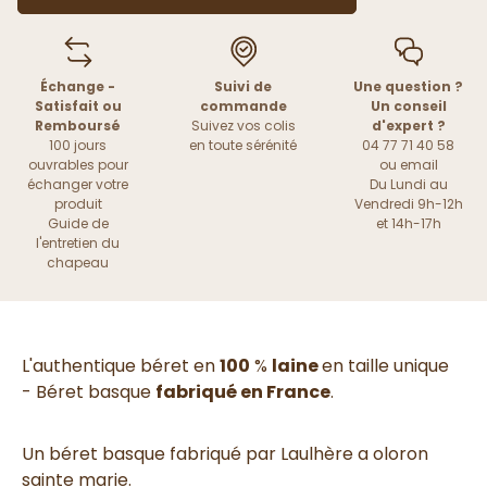
Échange -
Suivi de
Une question ?
Satisfait ou
commande
Un conseil
Remboursé
Suivez vos colis
d'expert ?
100 jours
en toute sérénité
04 77 71 40 58
ouvrables pour
ou
email
échanger votre
Du Lundi au
produit
Vendredi 9h-12h
Guide de
et 14h-17h
l'entretien du
chapeau
L'authentique béret en
100
%
laine
en taille unique
-
Béret basque
fabriqué en France
.
Un béret
basque fabriqué par Laulhère a oloron
sainte marie.