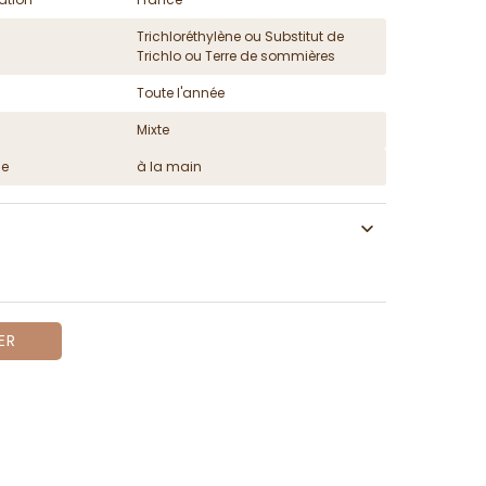
Trichloréthylène ou Substitut de
Trichlo ou Terre de sommières
Toute l'année
Mixte
ge
à la main
ER