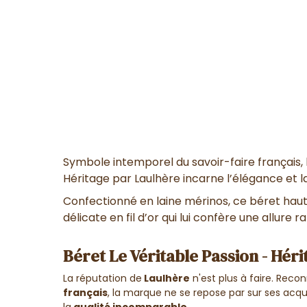
Symbole intemporel du savoir-faire français, 
Héritage par Laulhère incarne l’élégance et la 
Confectionné en laine mérinos, ce béret ha
délicate en fil d’or qui lui confère une allure r
Béret Le Véritable Passion - Hér
La réputation de
Laulhère
n'est plus à faire. Re
français
, la marque ne se repose par sur ses acq
la
qualité incomparable.