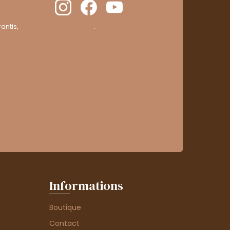
antis,
cliquez ici pour vérifier
.
Informations
Boutique
Contact