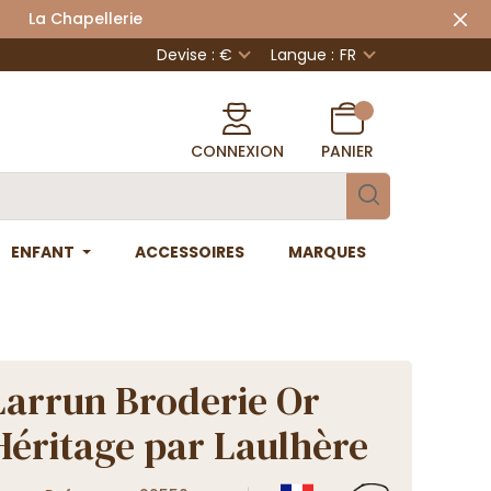
 Chapellerie
Devise : €
Langue :
FR
CONNEXION
PANIER
ENFANT
ACCESSOIRES
MARQUES
Larrun Broderie Or
 Héritage par Laulhère