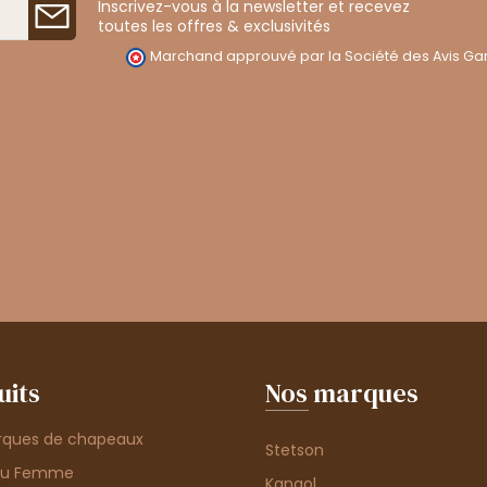
Inscrivez-vous à la newsletter et recevez
toutes les offres & exclusivités
Marchand approuvé par la Société des Avis Gar
uits
Nos marques
rques de chapeaux
Stetson
au Femme
Kangol