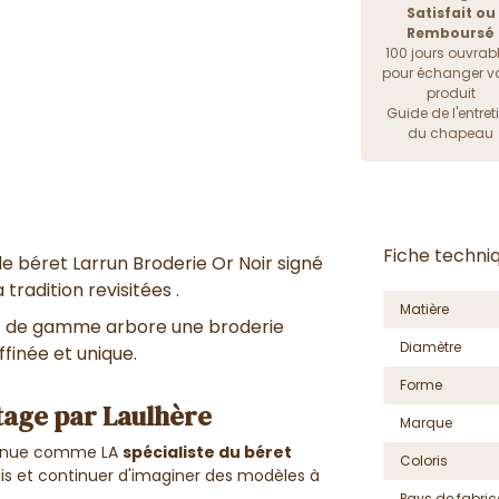
Satisfait ou
Remboursé
100 jours ouvrab
pour échanger vo
produit
Guide de l'entret
du chapeau
Fiche techni
le béret Larrun Broderie Or Noir signé
tradition revisitées .
Matière
ut de gamme arbore une broderie
Diamètre
affinée et unique.
Forme
itage par Laulhère
Marque
connue comme LA
spécialiste du béret
Coloris
uis et continuer d'imaginer des modèles à
Pays de fabric