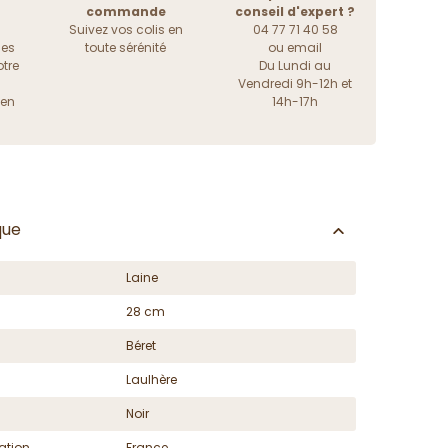
commande
conseil d'expert ?
Suivez vos colis en
04 77 71 40 58
les
toute sérénité
ou
email
tre
Du Lundi au
Vendredi 9h-12h et
ien
14h-17h
que
Laine
28 cm
Béret
Laulhère
Noir
ation
France