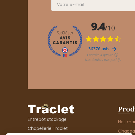
Prod
Entrepôt stockage
Nos ma
Chapellerie Traclet
Chape
14 Impasse Bardin