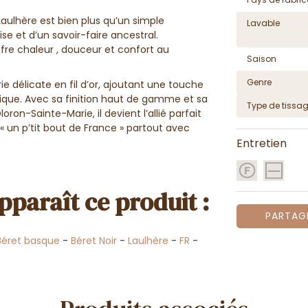
Laulhère est bien plus qu’un simple
Lavable
se et d’un savoir-faire ancestral.
ffre chaleur , douceur et confort au
Saison
Genre
ie délicate en fil d’or, ajoutant une touche
que. Avec sa finition haut de gamme et sa
Type de tissa
oron-Sainte-Marie, il devient l’allié parfait
« un p’tit bout de France » partout avec
Entretien
pparaît ce produit :
PARTAG
Béret basque
-
Béret Noir
-
Laulhère
-
FR
-