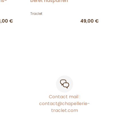
is-
beret hasparren
Traclet
,00 €
49,00 €
Contact mail :
contact@chapellerie-
traclet.com