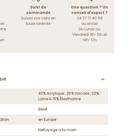
Suivi de
Une question ? Un
commande
conseil d'expert ?
Suivez vos colis en
04 77 71 40 58
les
toute sérénité
ou
email
tre
Du Lundi au
Vendredi 9h-12h et
ien
14h-17h
que
40% Acrylique , 25% Viscose , 20%
Laine & 15% Élasthanne
Béret
ation
en Europe
Nettoyage a la main