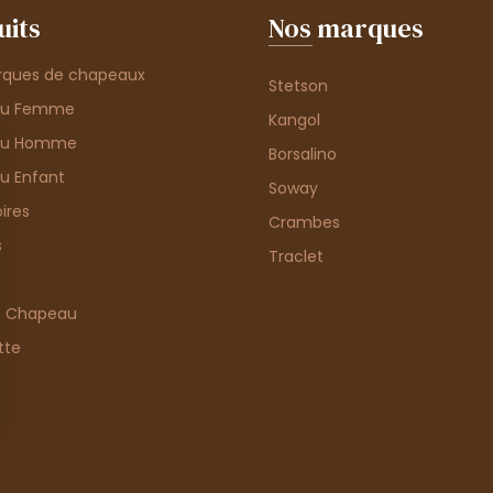
uits
Nos marques
rques de chapeaux
Stetson
au Femme
Kangol
au Homme
Borsalino
u Enfant
Soway
ires
Crambes
s
Traclet
e Chapeau
tte