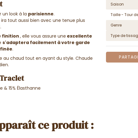
t
Saison
r un look à la
parisienne
.
Taille - Tour de
 il ira tout aussi bien avec une tenue plus
Genre
l.
 finition
, elle vous assure une
excellente
Type de tissa
le
s'adaptera facilement à votre garde
finée
.
PARTAG
e au chaud tout en ayant du style. Chaude
dien.
Traclet
ne & 15% Élasthanne
pparaît ce produit :