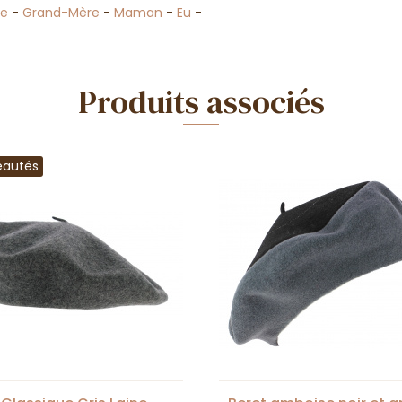
me
-
Grand-Mère
-
Maman
-
Eu
-
Produits associés
eautés