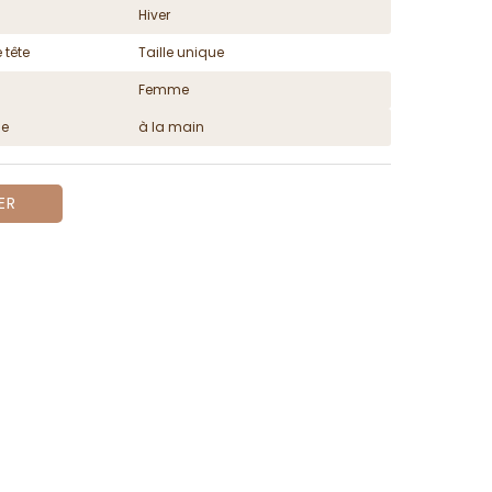
Hiver
 tête
Taille unique
Femme
ge
à la main
ER