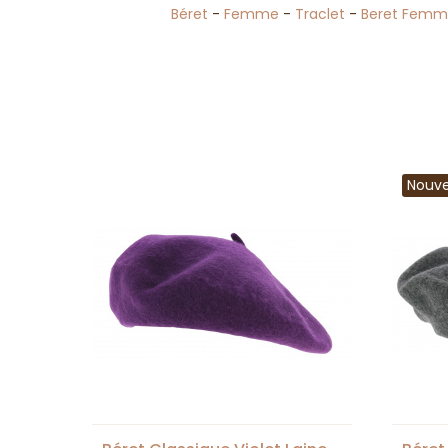
Béret
-
Femme
-
Traclet
-
Beret Fem
Nouv