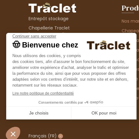
Prod
Entrepôt stockage
Nos ma
Chapellerie Traclet
Chape
14 Impasse Bardin
Chape
42300 Roanne
contact@chapellerie-traclet.com
Chapea
Boutique
Accesso
Chapellerie Traclet
Thème
4 rue de Cadore
Matière
42300 Roanne
Type d
Casque
Promo
Français
(FR)