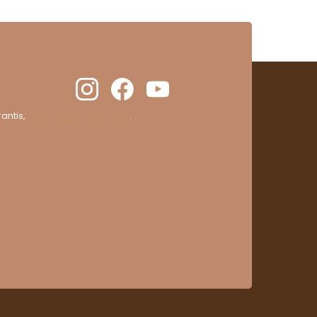
antis,
cliquez ici pour vérifier
.