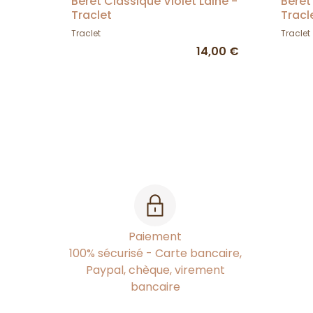
Béret Classique Violet Laine -
Béret
Traclet
Tracl
Traclet
Traclet
14,00 €
Paiement
100% sécurisé - Carte bancaire,
Paypal, chèque, virement
bancaire