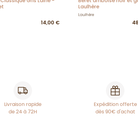
 Classique Gris Laine -
Beret amboise noir et gr
et
Laulhère
Laulhère
14,00 €
48
Livraison rapide
Expédition offerte
de 24 à 72H
dès 90€ d'achat