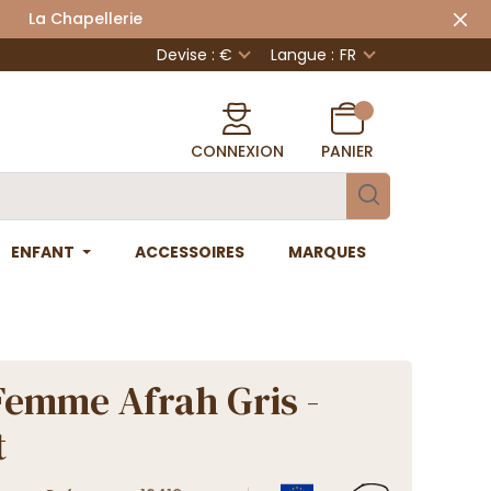
 Chapellerie
Devise : €
Langue :
FR
CONNEXION
PANIER
ENFANT
ACCESSOIRES
MARQUES
Femme Afrah Gris -
t