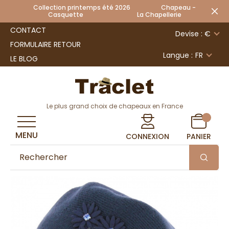
Collection printemps été 2026 Chapeau -
Casquette La Chapellerie
CONTACT
Devise : €
FORMULAIRE RETOUR
Langue :
FR
LE BLOG
Le plus grand choix de chapeaux en France
MENU
CONNEXION
PANIER