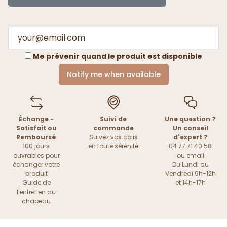
Me prévenir quand le produit est disponible
Notify me when available
Échange -
Suivi de
Une question ?
Satisfait ou
commande
Un conseil
Remboursé
Suivez vos colis
d'expert ?
100 jours
en toute sérénité
04 77 71 40 58
ouvrables pour
ou
email
échanger votre
Du Lundi au
produit
Vendredi 9h-12h
Guide de
et 14h-17h
l'entretien du
chapeau