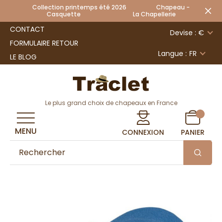
Collection printemps été 2026 Chapeau -
Casquette La Chapellerie
CONTACT
Devise : €
FORMULAIRE RETOUR
Langue :
FR
LE BLOG
Le plus grand choix de chapeaux en France
MENU
CONNEXION
PANIER