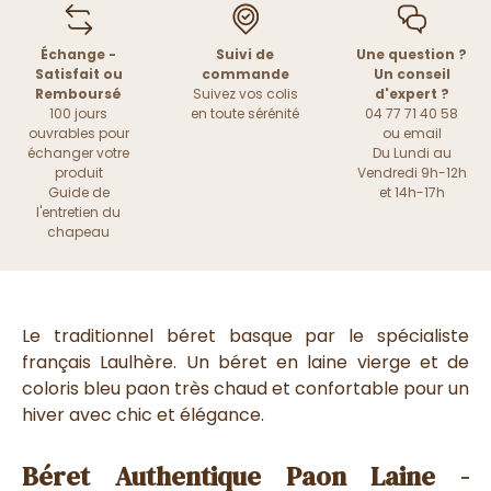
Échange -
Suivi de
Une question ?
Satisfait ou
commande
Un conseil
Remboursé
Suivez vos colis
d'expert ?
100 jours
en toute sérénité
04 77 71 40 58
ouvrables pour
ou
email
échanger votre
Du Lundi au
produit
Vendredi 9h-12h
Guide de
et 14h-17h
l'entretien du
chapeau
Le traditionnel béret basque par le spécialiste
français Laulhère. Un béret en laine vierge et de
coloris bleu paon très chaud et confortable pour un
hiver avec chic et élégance.
Béret Authentique Paon Laine -