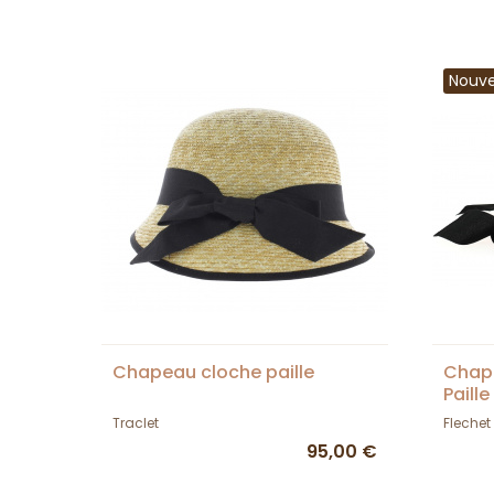
Nouv
Chapeau cloche paille
Chap
Paill
Traclet
Flechet
95,00 €