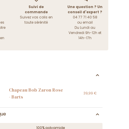
Suivi de
Une question ? Un
commande
conseil d'expert ?
Suivez vos colis en
04 77 71 40 58
les
toute sérénité
ou
email
tre
Du Lundi au
Vendredi 9h-12h et
ien
14h-17h
Chapeau Bob Zaron Rose
39,99 €
- Barts
que
100% polyamide