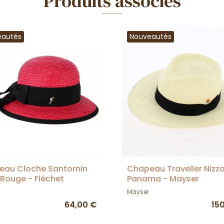
Produits associés
eautés
Nouveautés
eau Cloche Santornin
Chapeau Traveller Nizz
e Rouge - Fléchet
Panama - Mayser
Mayser
64,00 €
15