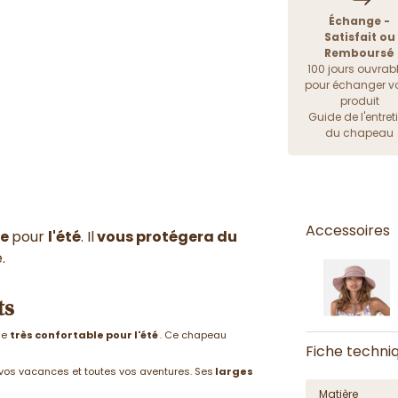
Échange -
Satisfait ou
Remboursé
100 jours ouvrab
pour échanger vo
produit
Guide de l'entret
du chapeau
Accessoires
de
pour
l'été
. Il
vous protégera du
.
ts
le
très confortable pour l'été
. Ce chapeau
Fiche techni
vos vacances et toutes vos aventures. Ses
larges
Matière