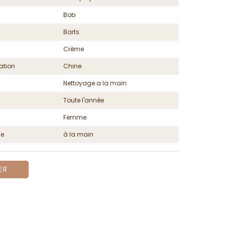
Bob
Barts
Crème
ation
Chine
Nettoyage a la main
Toute l'année
Femme
ge
à la main
ER