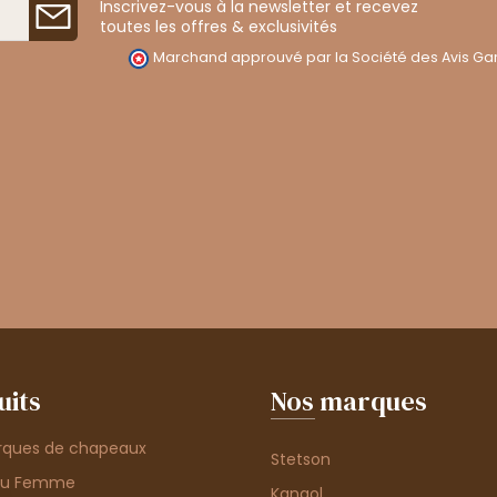
Inscrivez-vous à la newsletter et recevez
toutes les offres & exclusivités
Marchand approuvé par la Société des Avis Gar
uits
Nos marques
rques de chapeaux
Stetson
au Femme
Kangol