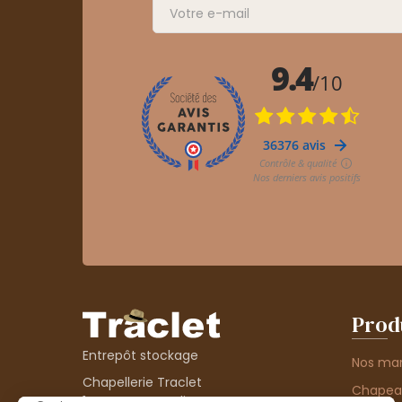
Prod
Entrepôt stockage
Nos ma
Chapellerie Traclet
Chape
14 Impasse Bardin