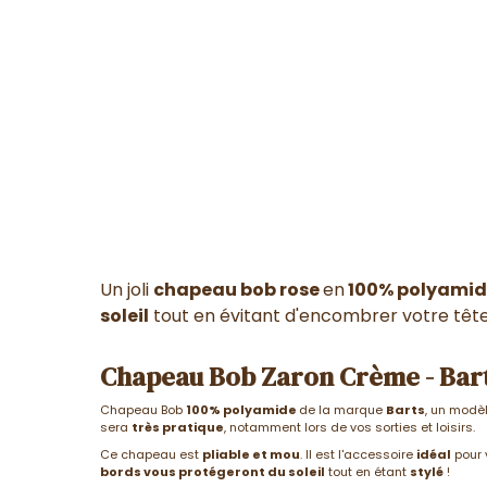
Un joli
chapeau bob rose
en
100% polyami
soleil
tout en évitant d'encombrer votre tête
Chapeau Bob Zaron Crème - Bar
Chapeau Bob
100% polyamide
de la marque
Barts
, un modè
sera
très pratique
, notamment lors de vos sorties et loisirs.
Ce chapeau est
pliable et mou
. Il est l'accessoire
idéal
pour 
bords vous protégeront du soleil
tout en étant
stylé
!