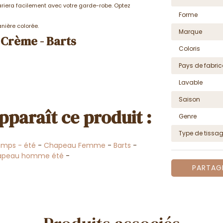
ariera facilement avec votre garde-robe. Optez
Forme
anière colorée.
Marque
Crème - Barts
Coloris
Pays de fabric
Lavable
Saison
pparaît ce produit :
Genre
Type de tissa
emps - été
-
Chapeau Femme
-
Barts
-
apeau homme été
-
PARTAG