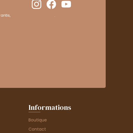
antis,
cliquez ici pour vérifier
.
Informations
Boutique
Contact