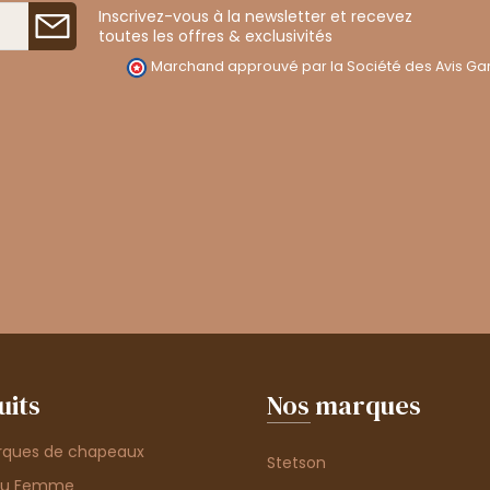
Inscrivez-vous à la newsletter et recevez
toutes les offres & exclusivités
Marchand approuvé par la Société des Avis Gar
uits
Nos marques
rques de chapeaux
Stetson
au Femme