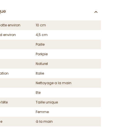
que
otte environ
10 cm
d environ
4,5 cm
Paille
Porkpie
Naturel
ation
Italie
Nettoyage a la main
Ete
 tête
Taille unique
Femme
ge
à la main