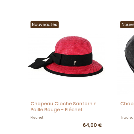
Nouveautés
Nouv
Chapeau Cloche Santornin
Chape
Paille Rouge - Fléchet
Flechet
Traclet
64,00 €