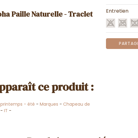
Entretien
a Paille Naturelle - Traclet
PARTAG
pparaît ce produit :
printemps - été
-
Marques
-
Chapeau de
-
IT
-