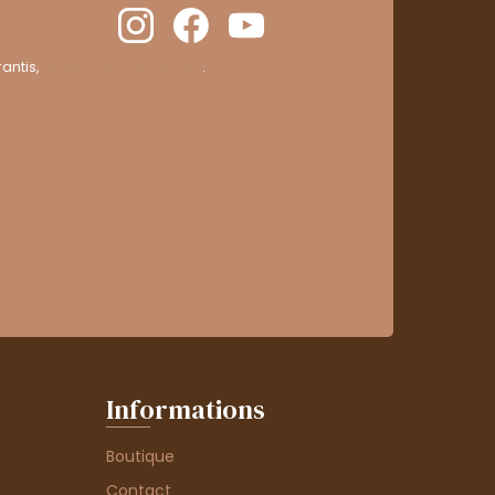
antis,
cliquez ici pour vérifier
.
Informations
Boutique
Contact