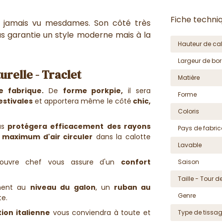
Fiche techni
 jamais vu mesdames. Son côté très
us garantie un style moderne mais à la
Hauteur de cal
Largeur de bor
relle - Traclet
Matière
le fabrique.
De
forme porkpie,
il sera
Forme
estivales
et apportera même le côté
chic,
Coloris
us
protégera efficacement des rayons
Pays de fabric
n
maximum d'air circuler
dans la calotte
Lavable
ouvre chef vous assure d'un
confort
Saison
Taille - Tour de
ment au
niveau du galon
, un
ruban au
Genre
te.
tion italienne
vous conviendra à toute et
Type de tissa