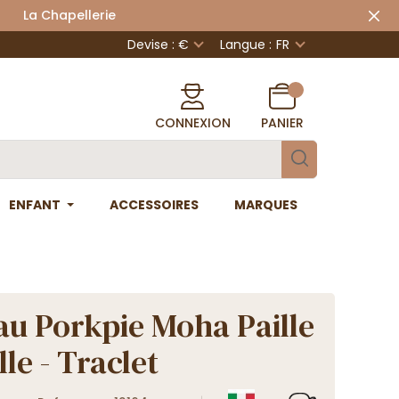
 Chapellerie
Devise : €
Langue :
FR
CONNEXION
PANIER
ENFANT
ACCESSOIRES
MARQUES
u Porkpie Moha Paille
le - Traclet