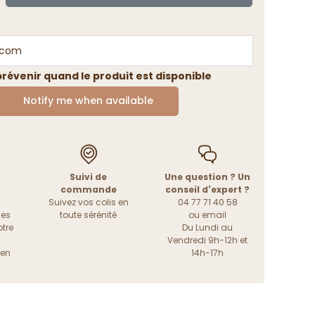
révenir quand le produit est disponible
Notify me when available
Suivi de
Une question ? Un
commande
conseil d'expert ?
Suivez vos colis en
04 77 71 40 58
les
toute sérénité
ou
email
tre
Du Lundi au
Vendredi 9h-12h et
ien
14h-17h