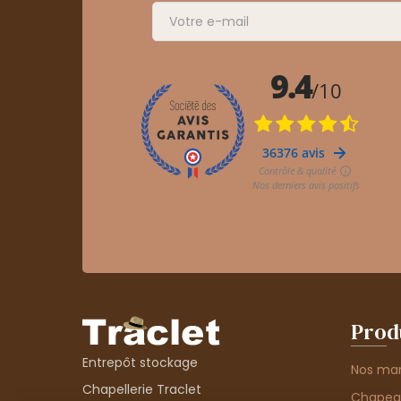
Prod
Entrepôt stockage
Nos ma
Chapellerie Traclet
Chape