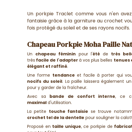
Un porkpie Traclet comme vous n'en avez
fantaisie grâce à la garniture au crochet vo
fois protégé du soleil et de ses rayons nocifs.
Chapeau Porkpie Moha Paille Natu
Un
chapeau féminin
pour l'
été
de
très bel
très
facile de l'adapter
à vos plus belles
tenues 
élégant et raffiné
.
Une forme
tendance
et facile à porter qui vo
nocifs du soleil
. La paille laissera également u
pour y garder de la fraîcheur.
Avec sa
bande de confort interne
, ce c
maximal
d'utilisation.
La petite
touche fantaisie
se trouve notam
crochet tel de la dentelle
pour souligner la calot
Proposé en
taille unique
, ce porkpie de
fabrica