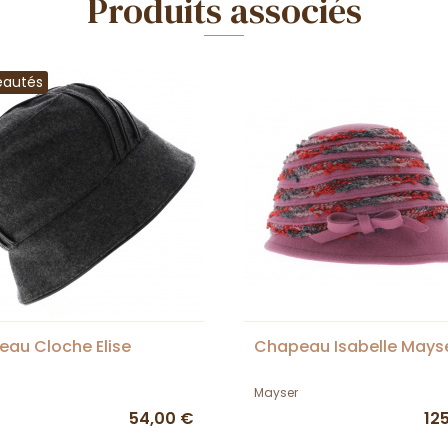
Produits associés
eautés
au Cloche Elise
Chapeau Isabelle Mays
Mayser
54,00 €
12