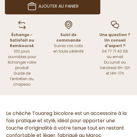
AJOUTER AU PANIER
Échange -
Suivi de
Une question ?
Satisfait ou
commande
Un conseil
Remboursé
Suivez vos colis
d'expert ?
100 jours
en toute sérénité
04 77 71 40 58
ouvrables pour
ou
email
échanger votre
Du Lundi au
produit
Vendredi 9h-12h
Guide de
et 14h-17h
l'entretien du
chapeau
Le chèche Touareg bicolore est un accessoire à la
fois pratique et stylé, idéal pour apporter une
touche d’originalité à votre tenue tout en restant
confortable et léger. fabriqué au Maroc