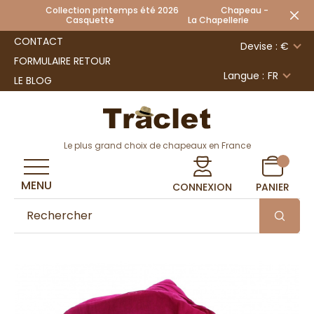
Collection printemps été 2026 Chapeau -
Casquette La Chapellerie
CONTACT
Devise : €
FORMULAIRE RETOUR
Langue :
FR
LE BLOG
Le plus grand choix de chapeaux en France
MENU
CONNEXION
PANIER