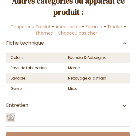
Autres catégories où apparaît ce
produit :
Chapellerie Traclet
-
Accessoires
-
Femme
-
Traclet
-
Thèmes
-
Chapeau pas cher
-
Fiche technique
Coloris
Fuchsia & Aubergine
Pays de fabrication
Maroc
Lavable
Nettoyage a la main
Genre
Mixte
Entretien