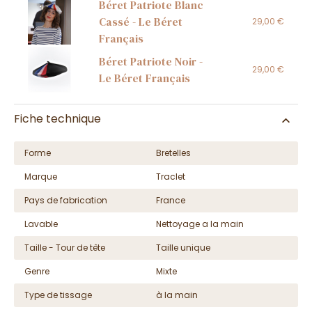
Béret Patriote Blanc
Cassé - Le Béret
29,00 €
Français
Béret Patriote Noir -
29,00 €
Le Béret Français
Fiche technique
Forme
Bretelles
Marque
Traclet
Pays de fabrication
France
Lavable
Nettoyage a la main
Taille - Tour de tête
Taille unique
Genre
Mixte
Type de tissage
à la main