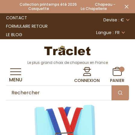
Collection printemps été 2026 Chapeau -
Casquette La Chapellerie
CONTACT
Devise : €
FORMULAIRE RETOUR
Langue :
FR
LE BLOG
Le plus grand choix de chapeaux en France
MENU
CONNEXION
PANIER