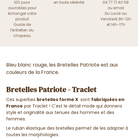
100 jours
en toute sérénité
04 77 71 40 58
ouvrables pour
ou
email
échanger votre
Du Lundi au
produit
Vendredi 9h-12h
Guide de
et 14h-17h
l'entretien du
chapeau
Bleu blanc rouge, les Bretelles Patriote est aux
couleurs de la France.
Bretelles Patriote - Traclet
Ces superbes
bretelles forme X
sont
fabriquées en
France
par Traclet ! C'est le détail mode qui donnera
style et originalité aux tenues des hommes et des
femmes.
Le ruban élastique des bretelles permet de les adapter à
toutes les morphologies.